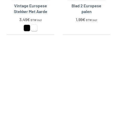
Vintage Europese
Blad 2 Europese
oggle menu
Stekker Met Aarde
palen
3,49
€
1,99
€
BTW incl
BTW incl