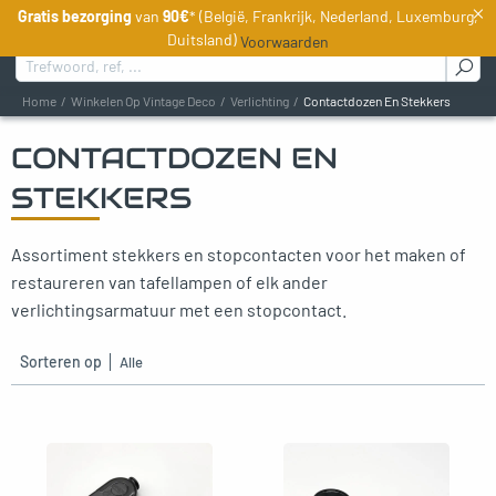
×
Gratis bezorging
van
90€
* (België, Frankrijk, Nederland, Luxemburg,
NL
Duitsland)
Voorwaarden
Zoeken naar :
Home
Winkelen Op Vintage Deco
Verlichting
Contactdozen En Stekkers
CONTACTDOZEN EN
oggle menu
STEKKERS
oggle menu
Assortiment stekkers en stopcontacten voor het maken of
oggle menu
restaureren van tafellampen of elk ander
verlichtingsarmatuur met een stopcontact.
oggle menu
Sorteren op
gle menu
gle menu