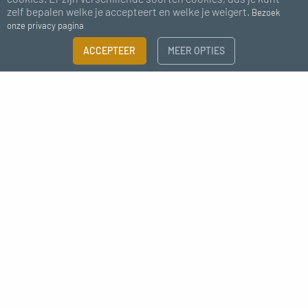
zelf bepalen welke je accepteert en welke je weigert.
Bezoek
onze privacy pagina
Betaling
Ondersteuning
FILTER
ACCEPTEER
MEER OPTIES
100% veilig
chat - e-mail
×
Maattabel
Abonneer je op onze nieuwsbrief
Meer informatie nodig?
AANTAL BESTUURDERS
Ik ga akkoord met het ontvangen van nieuws van MC Fact
2 draden
3 draden
SECTIE
Déco style industrielle raccord
0,75mm² (mm)
1mm² (mm)