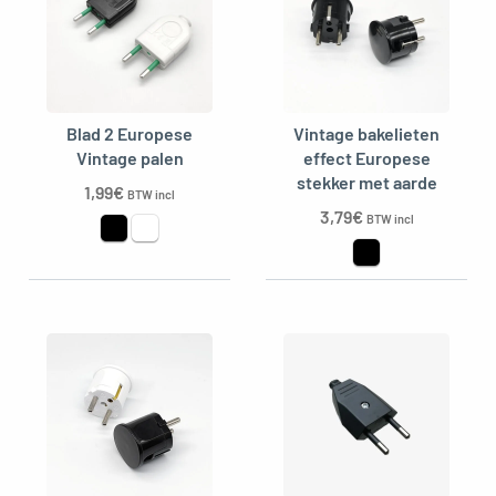
Blad 2 Europese
Vintage bakelieten
Vintage palen
effect Europese
stekker met aarde
gle menu
1,99
€
BTW incl
3,79
€
BTW incl
oggle menu
oggle menu