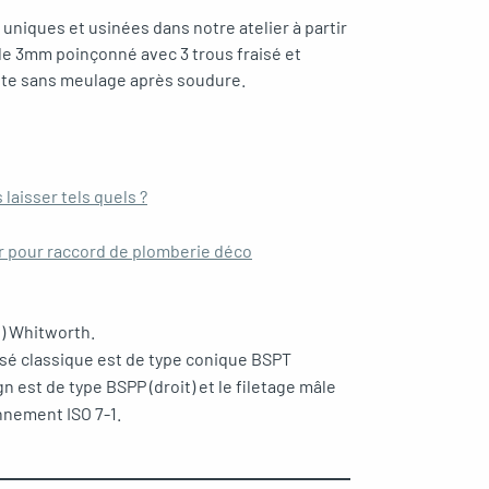
uniques et usinées dans notre atelier à partir
 de 3mm poinçonné avec 3 trous fraisé et
aite sans meulage après soudure.
 laisser tels quels ?
ir pour raccord de plomberie déco
e) Whitworth.
visé classique est de type conique BSPT
gn est de type BSPP (droit) et le filetage mâle
nnement ISO 7-1.