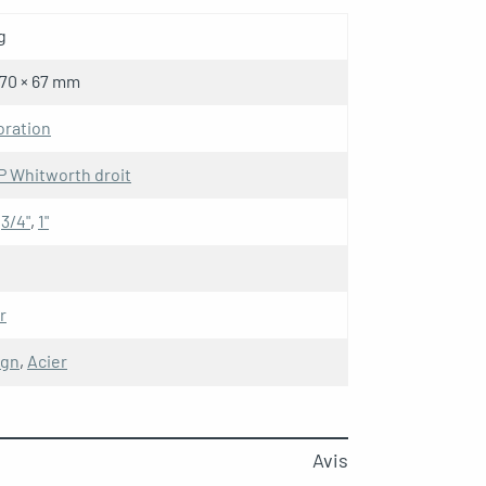
g
 70 × 67 mm
oration
 Whitworth droit
,
3/4"
,
1"
r
ign
,
Acier
Avis