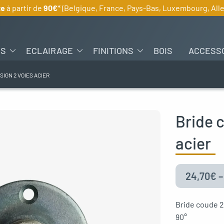
te
à partir de
90€
* (Belgique, France, Pays-Bas, Luxembourg, Al
ES
ECLAIRAGE
FINITIONS
BOIS
ACCESS
SIGN 2 VOIES ACIER
Bride 
acier
24,70
€
Bride coude 2
90°