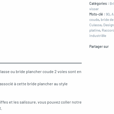
Catégories :
Br
visser
Mots-clé :
90
,
A
coude
,
bride de
Culasse
,
Design
platine
,
Raccord
industriële
Partager sur
lasse ou bride plancher coude 2 voies sont en
ssocié à cette bride plancher au style
iffes et les salissure, vous pouvez coller notre
t.