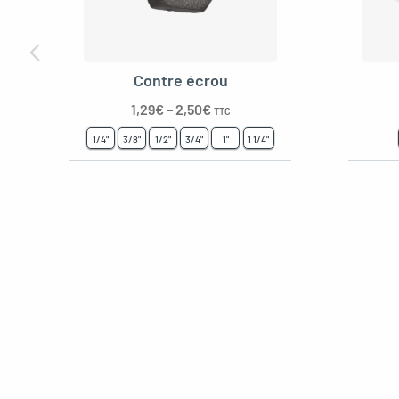
Contre écrou
1,29
€
–
2,50
€
TTC
1/4"
3/8"
1/2"
3/4"
1"
1 1/4"