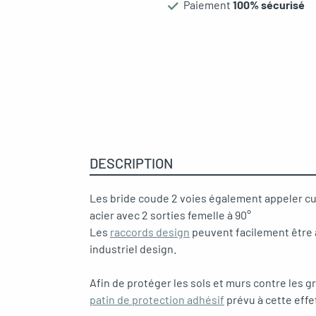
Paiement
100% sécurisé
gle menu
oggle menu
oggle menu
oggle menu
DESCRIPTION
Les bride coude 2 voies également appeler cu
oggle menu
acier avec 2 sorties femelle à 90°
Les
raccords design
peuvent facilement être a
industriel design.
Afin de protéger les sols et murs contre les gr
oggle menu
patin de protection adhésif
prévu à cette effe