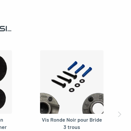
SI…
on
Vis Ronde Noir pour Bride
her
3 trous