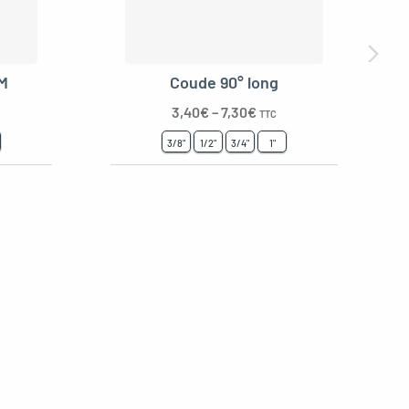
/M
Coude 90° long
3,40
€
–
7,30
€
TTC
3/8"
1/2"
3/4"
1"