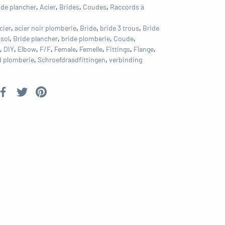
ide plancher
,
Acier
,
Brides
,
Coudes
,
Raccords à
cier
,
acier noir plomberie
,
Bride
,
bride 3 trous
,
Bride
 sol
,
Bride plancher
,
bride plomberie
,
Coude
,
,
DIY
,
Elbow
,
F/F
,
Female
,
Femelle
,
Fittings
,
Flange
,
 plomberie
,
Schroefdraadfittingen
,
verbinding