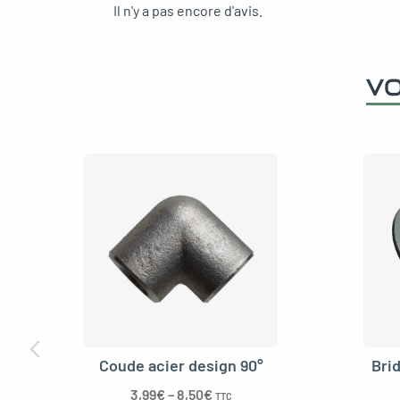
Il n'y a pas encore d'avis.
VO
Coude acier design 90°
Bri
3,99
€
–
8,50
€
TTC