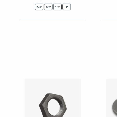
3/8"
1/2"
3/4"
1"