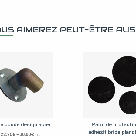
US AIMEREZ PEUT-ÊTRE AUS
de coude design acier
Patin de protecti
adhésif bride planc
22,70
€
–
36,60
€
TTC