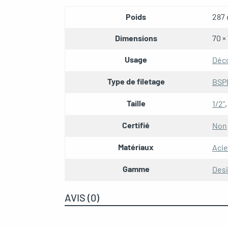
Poids
287 
Dimensions
70 ×
Usage
Déc
Type de filetage
BSPP
Taille
1/2"
Certifié
Non
Matériaux
Acie
Gamme
Des
AVIS (0)