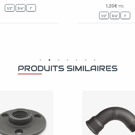
1,20
€
TTC
1/2"
3/4"
1"
1/2"
3/4"
1"
PRODUITS SIMILAIRES