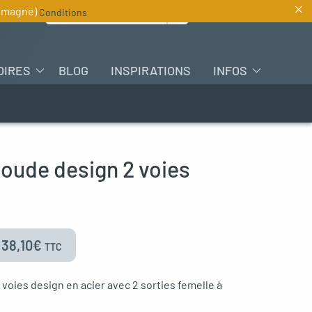
×
Rechercher :
lemagne)
Conditions
FR
OIRES
BLOG
INSPIRATIONS
INFOS
coude design 2 voies
–
38,10
€
TTC
 voies design en acier avec 2 sorties femelle à