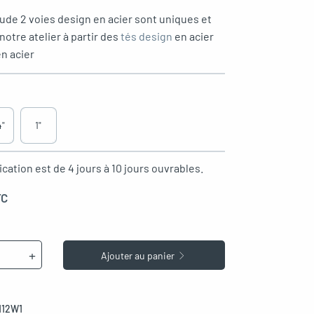
ude 2 voies design en acier sont uniques et
otre atelier à partir des
tés design
en acier
en acier
4"
1"
ication est de 4 jours à 10 jours ouvrables.
TC
+
Ajouter au panier
112W1