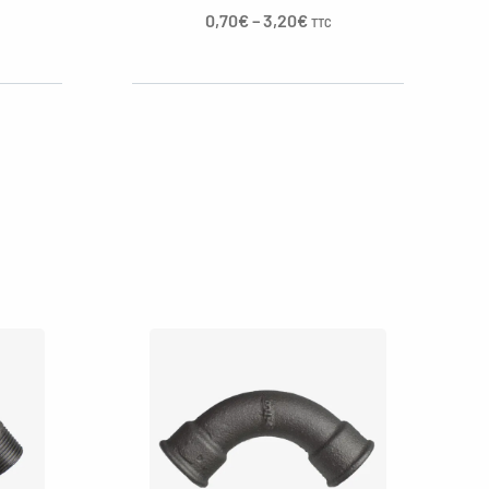
0,70
€
–
3,20
€
TTC