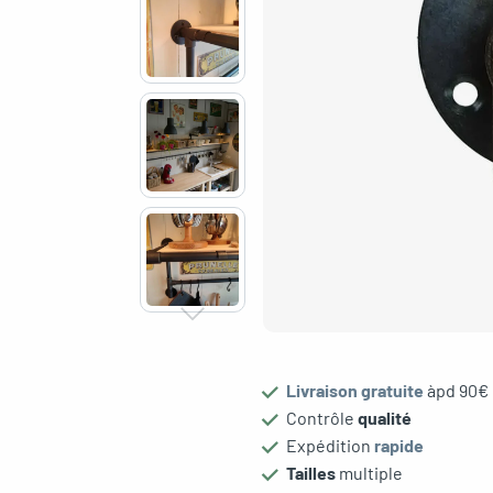
Livraison gratuite
àpd 90€
Contrôle
qualité
le menu
Expédition
rapide
Tailles
multiple