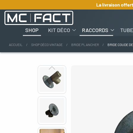
La livraison offer
SHOP
KIT DÉCO
RACCORDS
TUB
ACCUEIL
SHOP DÉCO VINTAGE
BRIDE PLANCHER
BRIDE COUDE DE
oggle menu
oggle menu
gle menu