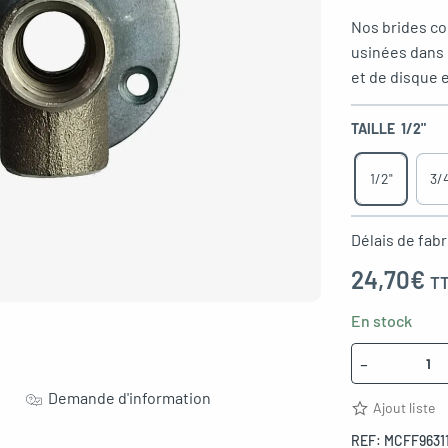
Nos brides co
usinées dans n
et de disque 
TAILLE
1/2"
1/2"
3/
Délais de fabr
24,70
€
T
En stock
Quantité
-
Demande d'information
Ajout liste
REF:
MCFF9631