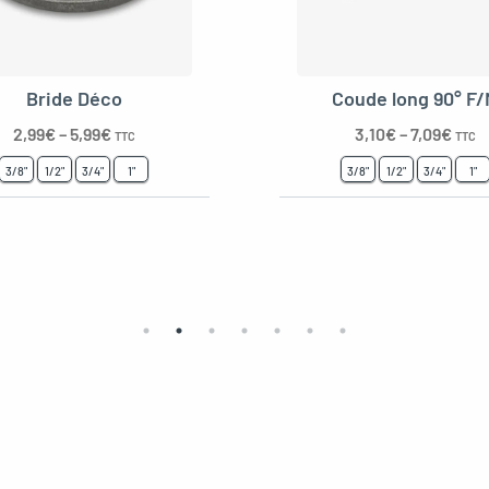
Bride Déco
Coude long 90° F
2,99
€
–
5,99
€
3,10
€
–
7,09
€
TTC
TTC
3/8"
1/2"
3/4"
1"
3/8"
1/2"
3/4"
1"