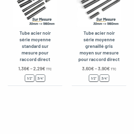
oggle menu
oggle menu
Tube acier noir
Tube acier noir
série moyenne
série moyenne
oggle menu
standard sur
grenaillé gris
mesure pour
moyen sur mesure
raccord direct
pour raccord direct
1,36
€
–
2,29
€
3,60
€
–
3,90
€
TTC
TTC
1/2"
3/4"
1/2"
3/4"
oggle menu