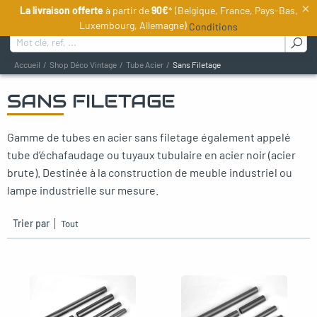
×
La livraison offerte
à partir de
90€
* (Belgique, France, Pays-Bas,
FR
Luxembourg, Allemagne)
Conditions
Rechercher :
Accueil
Shop Déco Vintage
Tube Acier
Sans Filetage
SANS FILETAGE
oggle menu
Gamme de tubes en acier sans filetage également appelé
oggle menu
tube d’échafaudage ou tuyaux tubulaire en acier noir (acier
oggle menu
brute). Destinée à la construction de meuble industriel ou
lampe industrielle sur mesure.
Trier par