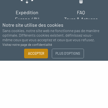
Expédition
FAQ
Europe 48H
Trucs & Astuces
Notre site utilise des cookies
Sans cookies, notre site web ne fonctionne pas de manière
optimale. Différents cookies existent, définissez vous-
même ceux que vous acceptez et ceux que vous refusez.
Visitez notre page de confidentialité
FILTRER
ACCEPTER
PLUS D’OPTIONS
Paiement
Support
×
100% sécurisé
chat - email
Guide des tailles
Besoin de plus d'information ?
Abonnez-vous à notre newsletter
TAILLE
J'accepte de recevoir des nouvelles de MC Fact
1/2"