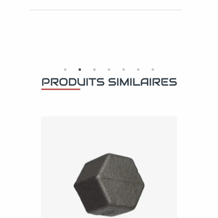
PRODUITS SIMILAIRES
Coude 45°
3,59
€
–
6,49
€
TTC