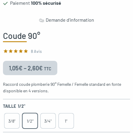
Paiement
100% sécurisé
gle menu
Demande d'information
oggle menu
oggle menu
Coude 90°
oggle menu
8 Avis
1,05
€
–
2,60
€
TTC
oggle menu
Raccord coude plomberie 90° Femelle / Femelle standard en fonte
disponible en 4 versions.
TAILLE
1/2"
oggle menu
3/8"
1/2"
3/4"
1"