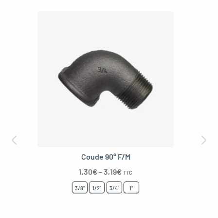
Coude long 90° F/M
3,10
€
–
7,09
€
TTC
3/8"
1/2"
3/4"
1"