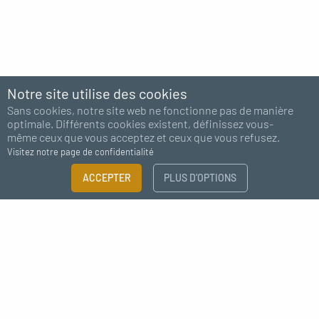
Notre site utilise des cookies
Sans cookies, notre site web ne fonctionne pas de manière
optimale. Différents cookies existent, définissez vous-
même ceux que vous acceptez et ceux que vous refusez.
Visitez notre page de confidentialité
ACCEPTER
PLUS D’OPTIONS
Abonnez-vous à notre newsletter
J'accepte de recevoir des nouvelles de MC Fact