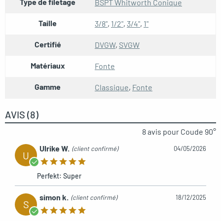
Type de filetage
BSPT Whitworth Conique
Taille
3/8"
,
1/2"
,
3/4"
,
1"
Certifié
DVGW
,
SVGW
Matériaux
Fonte
Gamme
Classique
,
Fonte
AVIS (8)
8 avis pour
Coude 90°
Ulrike W.
(client confirmé)
04/05/2026
U
Perfekt: Super
simon k.
(client confirmé)
18/12/2025
S