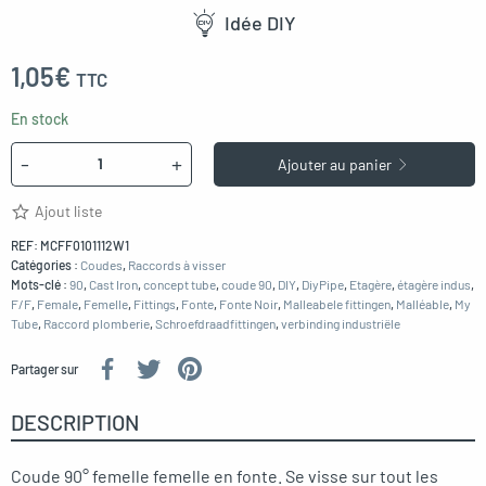
Idée DIY
1,05
€
TTC
En stock
Quantité
-
+
Ajouter au panier
Ajout liste
REF:
MCFF0101112W1
Catégories :
Coudes
,
Raccords à visser
Mots-clé :
90
,
Cast Iron
,
concept tube
,
coude 90
,
DIY
,
DiyPipe
,
Etagère
,
étagère indus
,
F/F
,
Female
,
Femelle
,
Fittings
,
Fonte
,
Fonte Noir
,
Malleabele fittingen
,
Malléable
,
My
Tube
,
Raccord plomberie
,
Schroefdraadfittingen
,
verbinding industriële
Partager sur
DESCRIPTION
Coude 90° femelle femelle en fonte. Se visse sur tout les