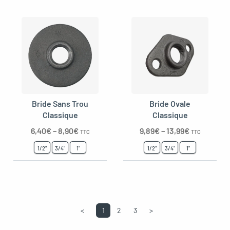
Bride Sans Trou
Bride Ovale
Classique
Classique
6,40
€
–
8,90
€
9,89
€
–
13,99
€
TTC
TTC
1/2"
3/4"
1"
1/2"
3/4"
1"
<
1
2
3
>