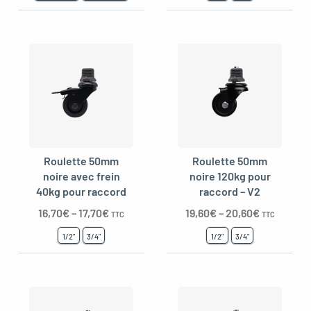
Roulette 50mm
Roulette 50mm
noire avec frein
noire 120kg pour
40kg pour raccord
raccord – V2
16,70
€
–
17,70
€
19,60
€
–
20,60
€
TTC
TTC
1/2"
3/4"
1/2"
3/4"