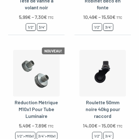
Tête de vanne à
Robinet déco en
volant noir
fonte
5,99
€
–
7,30
€
10,49
€
–
15,50
€
TTC
TTC
1/2"
3/4"
1/2"
3/4"
NOUVEAU!
Réduction Métrique
Roulette 50mm
M10x1 Pour Tube
noire 40kg pour
Luminaire
raccord
5,49
€
–
7,89
€
14,00
€
–
15,00
€
TTC
TTC
1/2" > M10x1
3/4" > M10x1
1/2"
3/4"