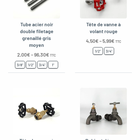
Tube acier noir
Tête de vanne à
double filetage
volant rouge
grenaillé gris
4,50
€
–
5,99
€
TTC
moyen
1/2"
3/4"
2,00
€
–
96,30
€
TTC
3/8"
1/2"
3/4"
1"