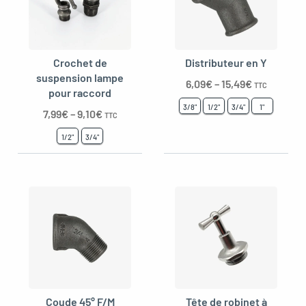
Crochet de
Distributeur en Y
suspension lampe
6,09
€
–
15,49
€
TTC
pour raccord
3/8"
1/2"
3/4"
1"
7,99
€
–
9,10
€
TTC
1/2"
3/4"
Coude 45° F/M
Tête de robinet à