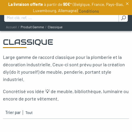
×
La livraison offerte
à partir de
90€
* (Belgique, France, Pays-Bas,
FR
Luxembourg, Allemagne)
Conditions
Rechercher :
Accueil
Produit Gamme
Classique
CLASSIQUE
oggle menu
Large gamme de raccord classique pour la plomberie et la
oggle menu
décoration industrielle. Ceux-ci sont prévu pour la création
oggle menu
diy (do it yourself) de meuble, penderie, portant style
industriel.
oggle menu
Concrétisé vos idée 💡 de meuble, bibliothèque, luminaire ou
oggle menu
encore de porte vêtement.
Trier par
oggle menu