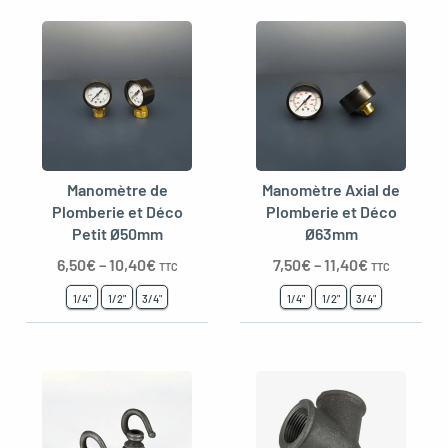
Manomètre de
Manomètre Axial de
Plomberie et Déco
Plomberie et Déco
Petit Ø50mm
Ø63mm
6,50
€
–
10,40
€
7,50
€
–
11,40
€
TTC
TTC
1/4"
1/2"
3/4"
1/4"
1/2"
3/4"