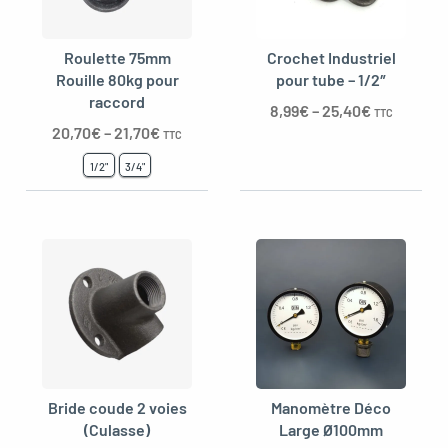
Roulette 75mm
Crochet Industriel
Rouille 80kg pour
pour tube – 1/2″
raccord
8,99
€
–
25,40
€
TTC
20,70
€
–
21,70
€
TTC
1/2"
3/4"
Bride coude 2 voies
Manomètre Déco
(Culasse)
Large Ø100mm