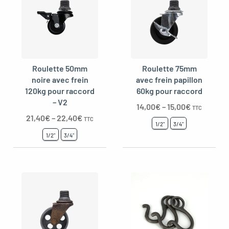
Roulette 50mm
Roulette 75mm
noire avec frein
avec frein papillon
120kg pour raccord
60kg pour raccord
– V2
14,00
€
–
15,00
€
TTC
21,40
€
–
22,40
€
TTC
1/2"
3/4"
1/2"
3/4"