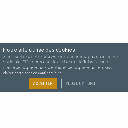
Notre site utilise des cookies
Sans cookies, notre site web ne fonctionne pas de manière
optimale. Différents cookies existent, définissez vous-
même ceux que vous acceptez et ceux que vous refusez.
Visitez notre page de confidentialité
FILTRER
ACCEPTER
PLUS D’OPTIONS
×
Abonnez-vous à notre newsletter
Guide des tailles
Besoin de plus d'information ?
J'accepte de recevoir des nouvelles de MC Fact