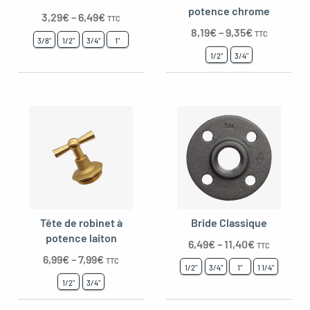
potence chrome
3,29
€
–
6,49
€
TTC
8,19
€
–
9,35
€
TTC
3/8"
1/2"
3/4"
1"
1/2"
3/4"
Tête de robinet à
Bride Classique
potence laiton
6,49
€
–
11,40
€
TTC
6,99
€
–
7,99
€
TTC
1/2"
3/4"
1"
1 1/4"
1/2"
3/4"