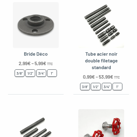
oggle menu
Bride Déco
Tube acier noir
double filetage
2,99
€
–
5,99
€
TTC
standard
3/8"
1/2"
3/4"
1"
0,99
€
–
53,99
€
TTC
3/8"
1/2"
3/4"
1"