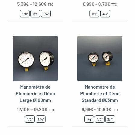
5,39
€
–
12,60
€
6,99
€
–
8,70
€
TTC
TTC
3/8"
1/2"
3/4"
1/2"
3/4"
Manomètre de
Manomètre de
Plomberie et Déco
Plomberie et Déco
Large Ø100mm
Standard Ø63mm
17,10
€
–
19,20
€
6,99
€
–
10,80
€
TTC
TTC
1/2"
3/4"
1/4"
1/2"
3/4"