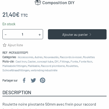
Composition DIY
21,40
€
TTC
En stock
Quantité
-
+
Ajouter au panier
Ajout liste
REF:
MCFA0011112P1
Catégories :
Accessoires
,
Autres
,
Nouveautés
,
Raccords à visser
,
Roulettes
Mots-clé :
Cast Iron
,
Caster
,
concept tube
,
DIY
,
Fittings
,
Fonte
,
Fonte Noir
,
Malleabele fittingen
,
Malléable
,
Raccord plomberie
,
Roulettes
,
Schroefdraadfittingen
,
verbinding industriële
Partager sur
DESCRIPTION
Roulette noire pivotante 50mm avec frein pour raccord