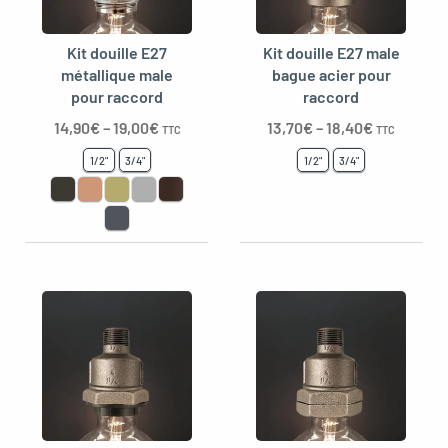
Kit douille E27
Kit douille E27 male
métallique male
bague acier pour
pour raccord
raccord
14,90
€
–
19,00
€
13,70
€
–
18,40
€
TTC
TTC
1/2"
3/4"
1/2"
3/4"