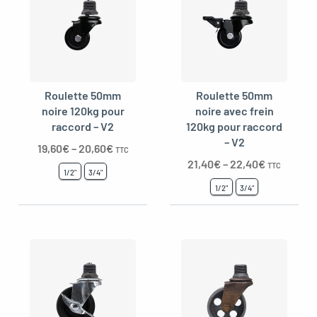
Roulette 50mm
Roulette 50mm
noire 120kg pour
noire avec frein
raccord – V2
120kg pour raccord
– V2
19,60
€
–
20,60
€
TTC
21,40
€
–
22,40
€
TTC
1/2"
3/4"
1/2"
3/4"