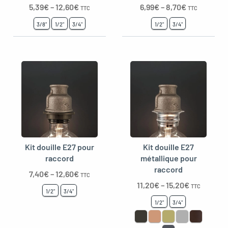
5,39
€
–
12,60
€
6,99
€
–
8,70
€
TTC
TTC
3/8"
1/2"
3/4"
1/2"
3/4"
Kit douille E27 pour
Kit douille E27
raccord
métallique pour
raccord
7,40
€
–
12,60
€
TTC
11,20
€
–
15,20
€
TTC
1/2"
3/4"
1/2"
3/4"