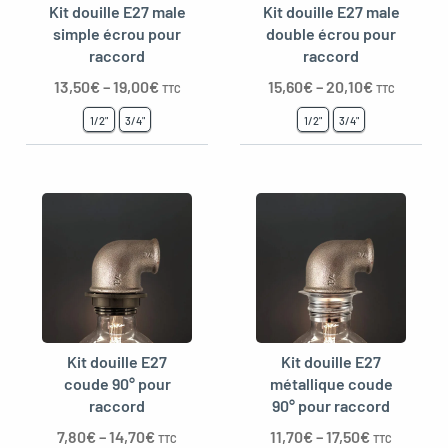
Kit douille E27 male
Kit douille E27 male
simple écrou pour
double écrou pour
raccord
raccord
13,50
€
–
19,00
€
15,60
€
–
20,10
€
TTC
TTC
1/2"
3/4"
1/2"
3/4"
Kit douille E27
Kit douille E27
coude 90° pour
métallique coude
raccord
90° pour raccord
7,80
€
–
14,70
€
11,70
€
–
17,50
€
TTC
TTC