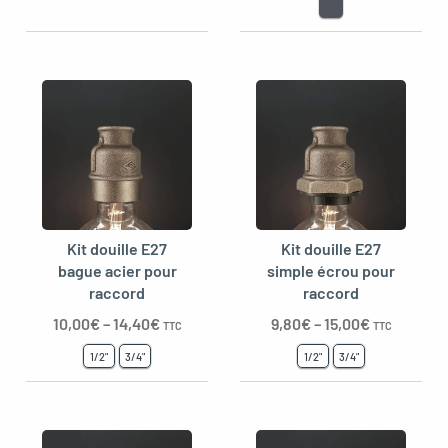
Kit douille E27
Kit douille E27
bague acier pour
simple écrou pour
raccord
raccord
10,00
€
–
14,40
€
9,80
€
–
15,00
€
TTC
TTC
1/2"
3/4"
1/2"
3/4"