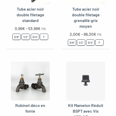
Tube acier noir
Tube acier noir
double filetage
double filetage
standard
grenaillé gris
oggle menu
moyen
0,99
€
–
53,99
€
TTC
2,00
€
–
96,30
€
TTC
3/8"
1/2"
3/4"
1"
3/8"
1/2"
3/4"
1"
Robinet déco en
Kit Mamelon Réduit
fonte
BSPT avec Vis