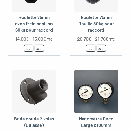
Roulette 75mm
Roulette 75mm
avec frein papillon
Rouille 80kg pour
60kg pour raccord
raccord
14,00
€
–
15,00
€
20,70
€
–
21,70
€
TTC
TTC
1/2"
3/4"
1/2"
3/4"
Bride coude 2 voies
Manomètre Déco
(Culasse)
Large Ø100mm