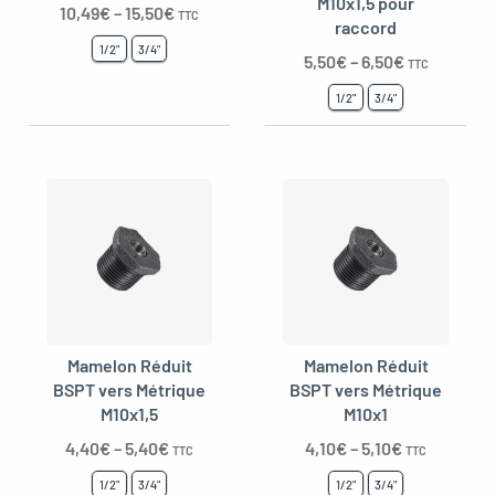
M10x1,5 pour
10,49
€
–
15,50
€
TTC
raccord
1/2"
3/4"
5,50
€
–
6,50
€
TTC
1/2"
3/4"
Mamelon Réduit
Mamelon Réduit
BSPT vers Métrique
BSPT vers Métrique
M10x1,5
M10x1
4,40
€
–
5,40
€
4,10
€
–
5,10
€
TTC
TTC
1/2"
3/4"
1/2"
3/4"