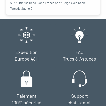
Sur Multiprise Déco Blanc Française et Belge Avec Câble
Torsadé Jaune Or
Expédition
FAQ
Europe 48H
Trucs & Astuces
Paiement
Support
100% sécurisé
chat - email