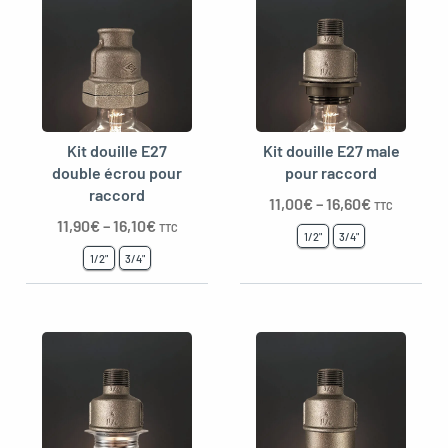
Kit douille E27
Kit douille E27 male
double écrou pour
pour raccord
raccord
11,00
€
–
16,60
€
TTC
11,90
€
–
16,10
€
TTC
1/2"
3/4"
1/2"
3/4"