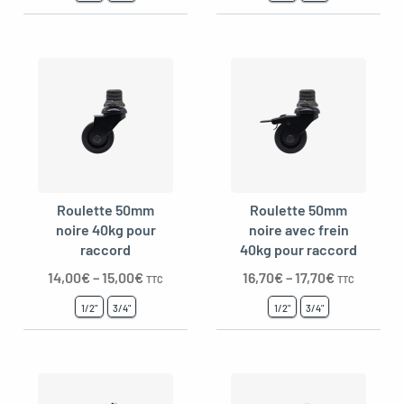
Roulette 50mm
Roulette 50mm
noire 40kg pour
noire avec frein
raccord
40kg pour raccord
14,00
€
–
15,00
€
16,70
€
–
17,70
€
TTC
TTC
1/2"
3/4"
1/2"
3/4"