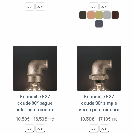
1/2"
3/4"
1/2"
3/4"
Kit douille E27
Kit douille E27
coude 90° bague
coude 90° simple
acier pour raccord
écrou pour raccord
10,50
€
–
16,50
€
10,30
€
–
17,10
€
TTC
TTC
1/2"
3/4"
1/2"
3/4"