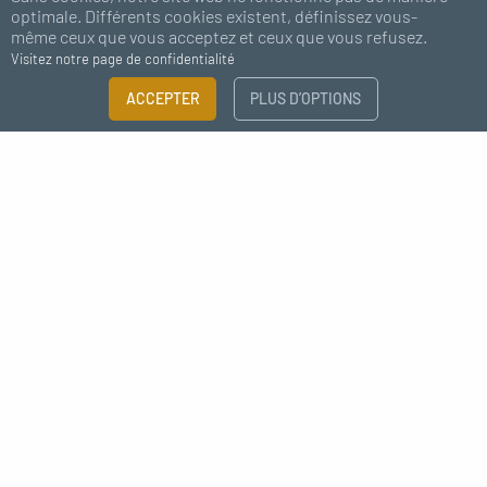
optimale. Différents cookies existent, définissez vous-
même ceux que vous acceptez et ceux que vous refusez.
Visitez notre page de confidentialité
ACCEPTER
PLUS D’OPTIONS
Abonnez-vous à notre newsletter
J'accepte de recevoir des nouvelles de MC Fact
Déco style industrielle raccord