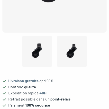
gle menu
oggle menu
Livraison gratuite
àpd 90€
Contrôle
qualité
Expédition rapide
48H
Retrait possible dans un
point-relais
Paiement
100% sécurisé