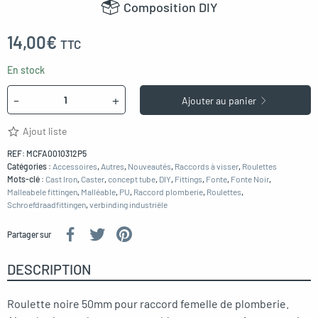
Composition DIY
14,00
€
TTC
En stock
Quantité
-
+
Ajouter au panier
Ajout liste
REF:
MCFA0010312P5
Catégories :
Accessoires
,
Autres
,
Nouveautés
,
Raccords à visser
,
Roulettes
Mots-clé :
Cast Iron
,
Caster
,
concept tube
,
DIY
,
Fittings
,
Fonte
,
Fonte Noir
,
Malleabele fittingen
,
Malléable
,
PU
,
Raccord plomberie
,
Roulettes
,
Schroefdraadfittingen
,
verbinding industriële
Partager sur
DESCRIPTION
Roulette noire 50mm pour raccord femelle de plomberie.