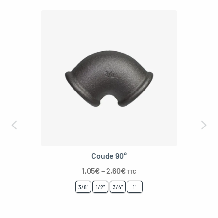
Coude 90°
1,05
€
–
2,60
€
TTC
3/8"
1/2"
3/4"
1"