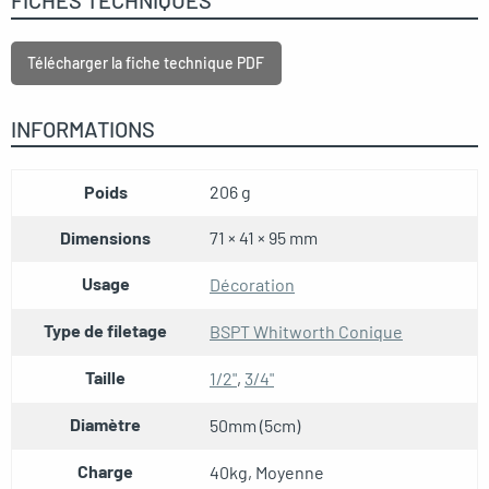
FICHES TECHNIQUES
Télécharger la fiche technique PDF
INFORMATIONS
Poids
206 g
Dimensions
71 × 41 × 95 mm
Usage
Décoration
Type de filetage
BSPT Whitworth Conique
Taille
1/2"
,
3/4"
Diamètre
50mm (5cm)
Charge
40kg, Moyenne