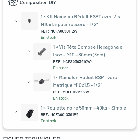
Composition DIY
1 ×
Kit Mamelon Réduit BSPT avec Vis
M10x1,5 pour raccord – 1/2″
REF: MCFA0090112W1
En stock
1 ×
Vis Tête Bombée Hexagonale
Inox – M10 – 30mm (3cm)
REF: MCFS0303610W4
En stock
1 ×
Mamelon Réduit BSPT vers
Métrique M10x1,5 – 1/2″
REF: MCFF1121292W1
En stock
1 ×
Roulette noire 50mm – 40kg – Simple
REF: MCFA0010381P5
En stock