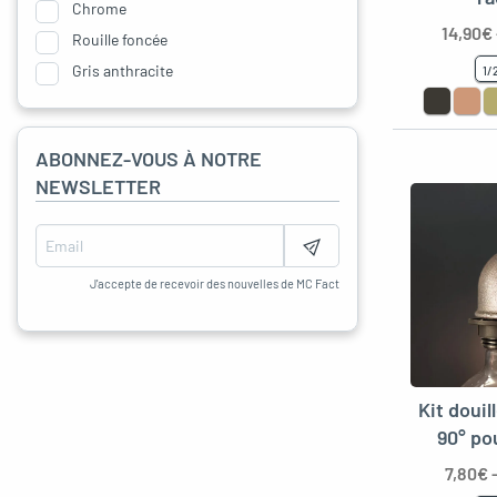
Chrome
14,90
€
Rouille foncée
Gris anthracite
1/
Sans
Vernis Mat
ABONNEZ-VOUS À NOTRE
NEWSLETTER
J'accepte de recevoir des nouvelles de MC Fact
Kit doui
90° po
7,80
€