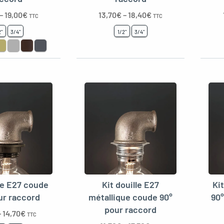
–
19,00
€
13,70
€
–
18,40
€
TTC
TTC
2"
3/4"
1/2"
3/4"
lle E27 coude
Kit douille E27
Ki
ur raccord
métallique coude 90°
90°
pour raccord
–
14,70
€
TTC