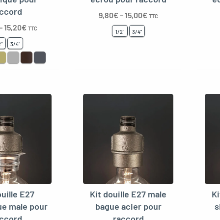
ccord
9,80
€
–
15,00
€
TTC
–
15,20
€
TTC
1/2"
3/4"
2"
3/4"
ouille E27
Kit douille E27 male
Ki
ue male pour
bague acier pour
s
ccord
raccord