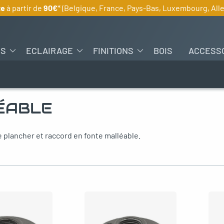
te
à partir de
90€
* (Belgique, France, Pays-Bas, Luxembourg, Al
ES
ECLAIRAGE
FINITIONS
BOIS
ACCESS
ÉABLE
plancher et raccord en fonte malléable.