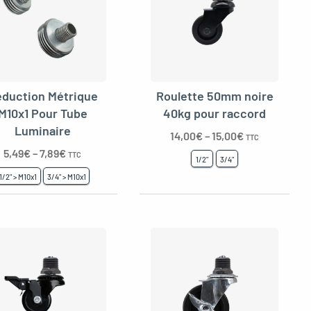
duction Métrique
Roulette 50mm noire
M10x1 Pour Tube
40kg pour raccord
Luminaire
14,00
€
–
15,00
€
TTC
5,49
€
–
7,89
€
TTC
1/2"
3/4"
1/2" > M10x1
3/4" > M10x1