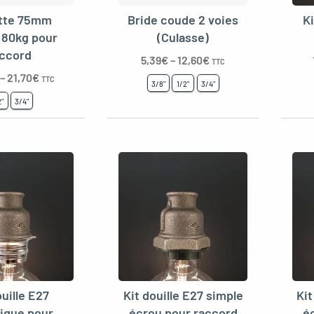
tte 75mm
Bride coude 2 voies
Ki
e 80kg pour
(Culasse)
ccord
5,39
€
–
12,60
€
TTC
–
21,70
€
TTC
3/8"
1/2"
3/4"
2"
3/4"
ouille E27
Kit douille E27 simple
Kit
lique pour
écrou pour raccord
é