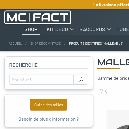
La livraison offer
SHOP
KIT DÉCO
RACCORDS
TUB
ACCUEIL
SHOP DÉCO VINTAGE
PRODUITS IDENTIFIÉS “MALLÉABLE”
oggle menu
MALL
RECHERCHE
oggle menu
Gamme de bride 
Rechercher :
oggle menu
oggle menu
Guide des tailles
oggle menu
Besoin de plus d'information ?