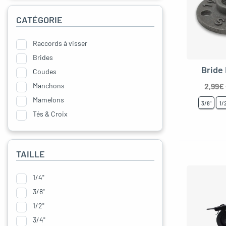
oggle menu
CATÉGORIE
Raccords à visser
Brides
oggle menu
Bride
Coudes
Manchons
2,99
€
Mamelons
3/8"
1/
Tés & Croix
Bouchons
Distributeurs
TAILLE
Unions
Lampe
1/4"
Douilles pour raccord
3/8"
Adaptateurs pour raccord
1/2"
Réducteurs
3/4"