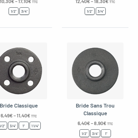
10,30
€
–
17,10
€
12,40
€
–
18,30
€
TTC
TTC
1/2"
3/4"
1/2"
3/4"
Bride Classique
Bride Sans Trou
Classique
6,49
€
–
11,40
€
TTC
6,40
€
–
8,90
€
TTC
1/2"
3/4"
1"
1 1/4"
1/2"
3/4"
1"