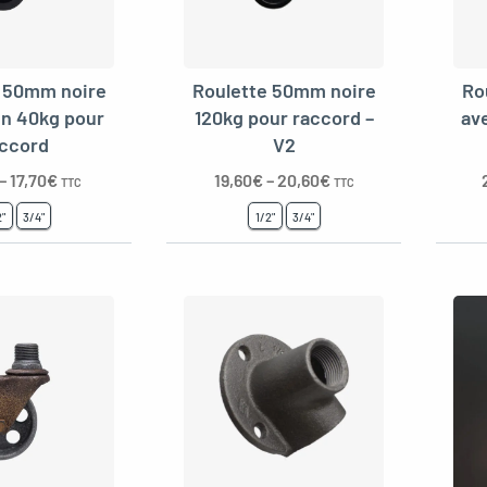
e 50mm noire
Roulette 50mm noire
Ro
in 40kg pour
120kg pour raccord –
av
ccord
V2
–
17,70
€
19,60
€
–
20,60
€
TTC
TTC
2"
3/4"
1/2"
3/4"