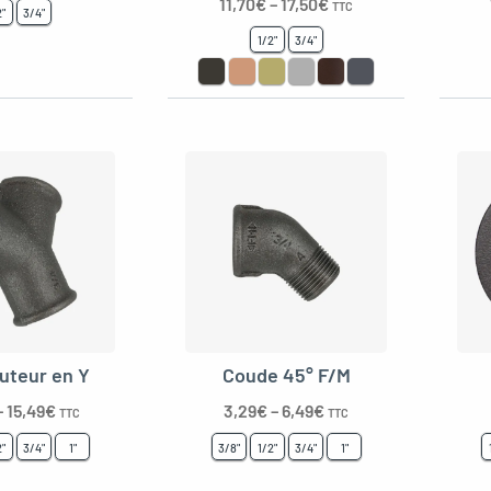
11,70
€
–
17,50
€
TTC
2"
3/4"
1/2"
3/4"
buteur en Y
Coude 45° F/M
–
15,49
€
3,29
€
–
6,49
€
TTC
TTC
2"
3/4"
1"
3/8"
1/2"
3/4"
1"