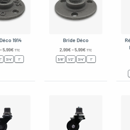
 Déco 1914
Bride Déco
Ré
–
5,99
€
2,99
€
–
5,99
€
TTC
TTC
2"
3/4"
1"
3/8"
1/2"
3/4"
1"