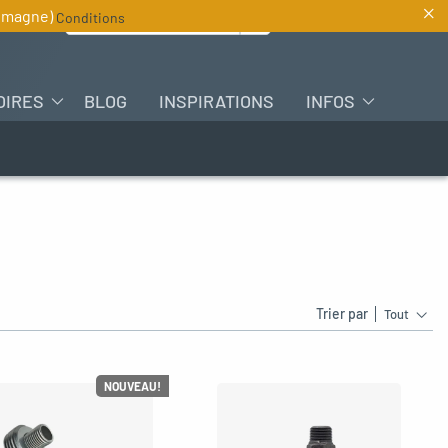
×
Rechercher :
lemagne)
Conditions
FR
OIRES
BLOG
INSPIRATIONS
INFOS
Trier par
Tout
NOUVEAU!