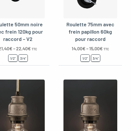
ulette 50mm noire
Roulette 75mm avec
ec frein 120kg pour
frein papillon 60kg
raccord – V2
pour raccord
21,40
€
–
22,40
€
14,00
€
–
15,00
€
TTC
TTC
1/2"
3/4"
1/2"
3/4"