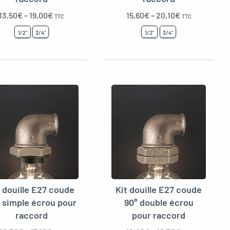
13,50
€
–
19,00
€
15,60
€
–
20,10
€
TTC
TTC
1/2"
3/4"
1/2"
3/4"
t douille E27 coude
Kit douille E27 coude
 simple écrou pour
90° double écrou
raccord
pour raccord