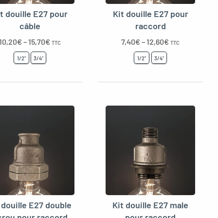
t douille E27 pour
Kit douille E27 pour
câble
raccord
10,20
€
–
15,70
€
7,40
€
–
12,60
€
TTC
TTC
1/2"
3/4"
1/2"
3/4"
 douille E27 double
Kit douille E27 male
crou pour raccord
pour raccord