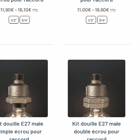
11,90
€
–
16,10
€
11,00
€
–
16,60
€
TTC
TTC
1/2"
3/4"
1/2"
3/4"
t douille E27 male
Kit douille E27 male
imple écrou pour
double écrou pour
raccord
raccord