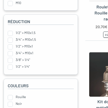
Nouveautés
M10
Roule
Rouill
ra
RÉDUCTION
20,70
€
1/2" > M10x1,5
1/
3/4" > M10x1,5
1/2" > M10x1
3/4" > M10x1
3/8" > 1/4"
1/2" > 1/4"
1/2" > 3/8"
1/2″ > 3/8″ < 1/2"
COULEURS
1/2" > 3/4" < 1/2"
3/4" > 1/4"
Rouille
3/4" > 3/8"
Kit d
Noir
métal
3/4" > 1/2"