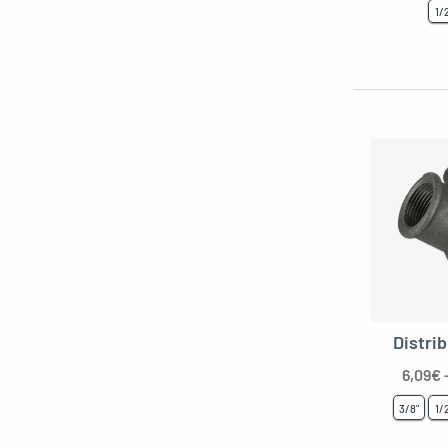
1/
Distri
6,09
€
3/8"
1/