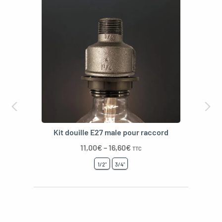
Borne terminal électrique 2 pôles
0,60
€
TTC