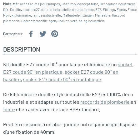
Mots-clé :
accessoires pour lampes
,
Cast Iron
,
concept tube
,
Décoration industrielle
,
DIY
,
Douille
,
douille e27
,
douille industrielle
,
douille lampe
,
E27
,
Fittings
,
Fonte
,
Fonte
Noir
,
kit luminaire
,
lampe industrielle
,
Malleabele fittingen
,
Malléable
,
Raccord
plomberie
,
Schroefdraadfittingen
,
Socket
,
verbinding industriële
Partager sur
DESCRIPTION
Kit douille E27 coude 90° pour lampe et luminaire ou
socket
E27 coude 90° en plastique
,
socket E27 coude 90° en
bakélite
,
socket E27 coude 90° en métallique
.
Ce kit luminaire douille style industrielle E27 est 100% déco
industrielle et s’adapte sur tout les
raccords de plomberie
en
fonte
et en acier avec filetage BSP standard.
Peut être associé à un abat-jour de notre gamme qui dispose
d’une fixation de 40mm.