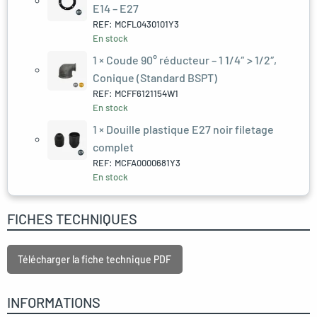
E14 – E27
REF: MCFL0430101Y3
En stock
1 ×
Coude 90° réducteur – 1 1/4″ > 1/2″,
Conique (Standard BSPT)
REF: MCFF6121154W1
En stock
1 ×
Douille plastique E27 noir filetage
complet
REF: MCFA0000681Y3
En stock
FICHES TECHNIQUES
Télécharger la fiche technique PDF
INFORMATIONS