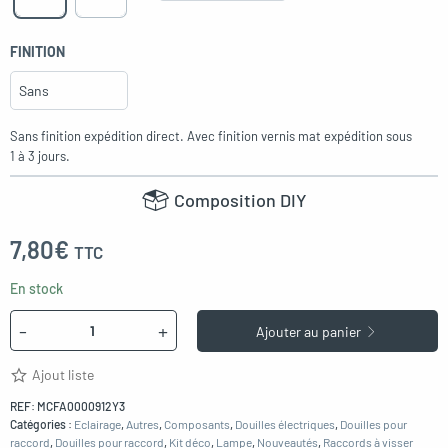
FINITION
Sans finition expédition direct. Avec finition vernis mat expédition sous
1 à 3 jours.
Composition DIY
7,80
€
TTC
En stock
Quantité
-
+
Ajouter au panier
Ajout liste
REF:
MCFA0000912Y3
Catégories :
Eclairage
,
Autres
,
Composants
,
Douilles électriques
,
Douilles pour
raccord
,
Douilles pour raccord
,
Kit déco
,
Lampe
,
Nouveautés
,
Raccords à visser