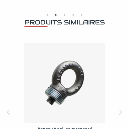
PRODUITS SIMILAIRES
Bouchon à collet
0,90
€
–
2,60
€
TTC
3/8"
1/2"
3/4"
1"
1 1/4"