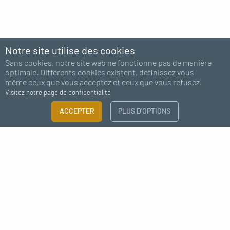
Notre site utilise des cookies
Sans cookies, notre site web ne fonctionne pas de manière
optimale. Différents cookies existent, définissez vous-
même ceux que vous acceptez et ceux que vous refusez.
Visitez notre page de confidentialité
ACCEPTER
PLUS D’OPTIONS
Abonnez-vous à notre newsletter
J'accepte de recevoir des nouvelles de MC Fact