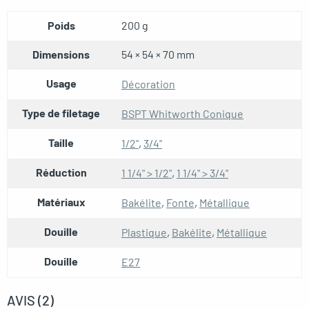
Poids
200 g
Dimensions
54 × 54 × 70 mm
Usage
Décoration
Type de filetage
BSPT Whitworth Conique
Taille
1/2"
,
3/4"
Réduction
1 1/4" > 1/2"
,
1 1/4" > 3/4"
Matériaux
Bakélite
,
Fonte
,
Métallique
Douille
Plastique
,
Bakélite
,
Métallique
Douille
E27
AVIS (2)