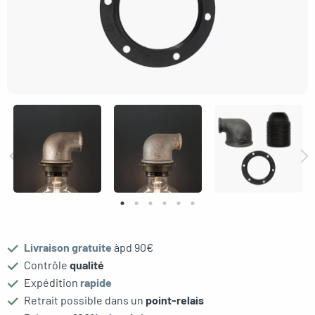
gle menu
Livraison gratuite
àpd 90€
Contrôle
qualité
oggle menu
Expédition
rapide
Retrait possible dans un
point-relais