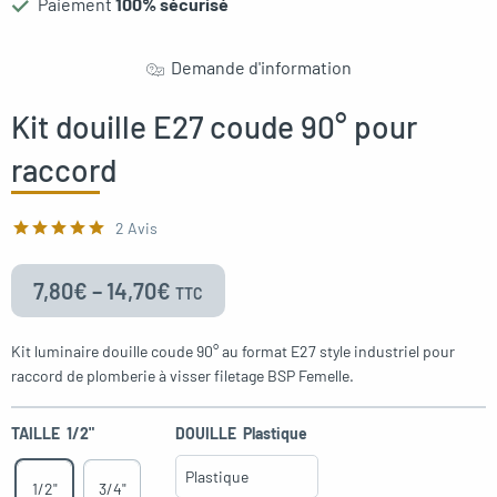
Paiement
100% sécurisé
oggle menu
Demande d'information
Kit douille E27 coude 90° pour
raccord
oggle menu
2 Avis
7,80
€
–
14,70
€
TTC
Kit luminaire douille coude 90° au format E27 style industriel pour
raccord de plomberie à visser filetage BSP Femelle.
TAILLE
1/2"
DOUILLE
Plastique
1/2"
3/4"