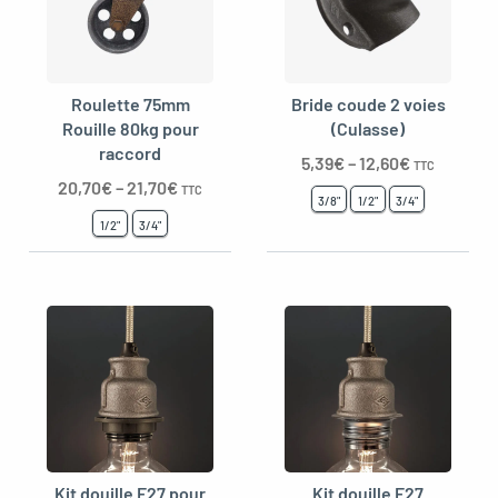
Roulette 75mm
Bride coude 2 voies
Rouille 80kg pour
(Culasse)
raccord
5,39
€
–
12,60
€
TTC
20,70
€
–
21,70
€
TTC
3/8"
1/2"
3/4"
1/2"
3/4"
Kit douille E27 pour
Kit douille E27