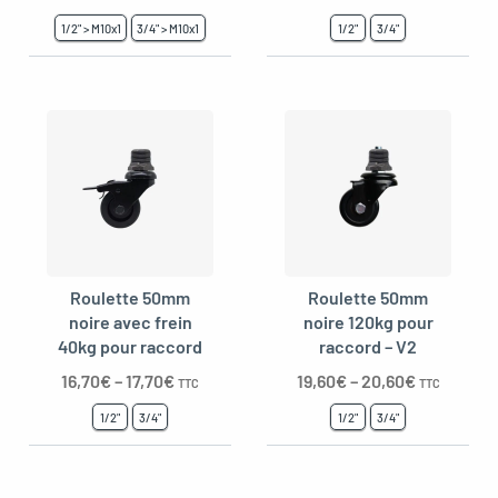
1/2" > M10x1
3/4" > M10x1
1/2"
3/4"
Roulette 50mm
Roulette 50mm
noire avec frein
noire 120kg pour
40kg pour raccord
raccord – V2
16,70
€
–
17,70
€
19,60
€
–
20,60
€
TTC
TTC
1/2"
3/4"
1/2"
3/4"