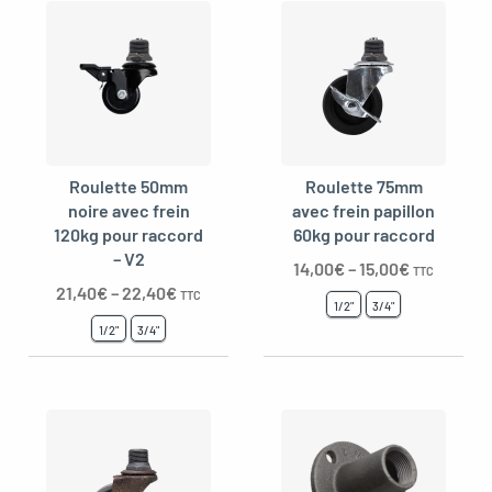
Roulette 50mm
Roulette 75mm
noire avec frein
avec frein papillon
120kg pour raccord
60kg pour raccord
– V2
14,00
€
–
15,00
€
TTC
21,40
€
–
22,40
€
TTC
1/2"
3/4"
1/2"
3/4"