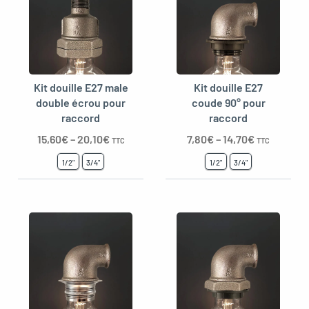
Kit douille E27 male
Kit douille E27
double écrou pour
coude 90° pour
raccord
raccord
15,60
€
–
20,10
€
7,80
€
–
14,70
€
TTC
TTC
1/2"
3/4"
1/2"
3/4"