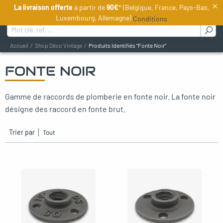
×
La livraison offerte
à partir de
90€
* (Belgique, France, Pays-Bas,
FR
Luxembourg, Allemagne)
Conditions
Rechercher :
Accueil
Shop Déco Vintage
Produits Identifiés “Fonte Noir”
FONTE NOIR
oggle menu
Gamme de raccords de plomberie en fonte noir. La fonte noir
oggle menu
désigne des raccord en fonte brut.
oggle menu
Trier par
oggle menu
oggle menu
oggle menu