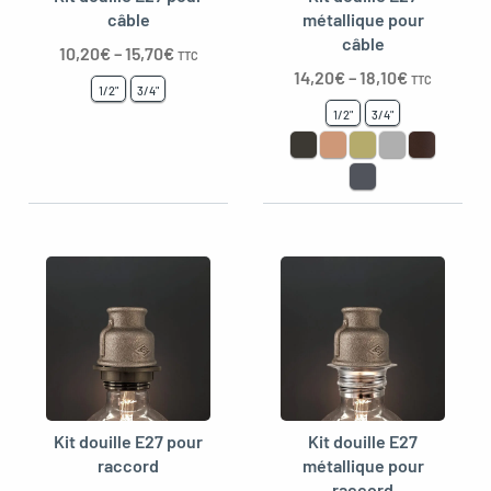
câble
métallique pour
câble
10,20
€
–
15,70
€
TTC
14,20
€
–
18,10
€
TTC
1/2"
3/4"
1/2"
3/4"
Kit douille E27 pour
Kit douille E27
raccord
métallique pour
raccord