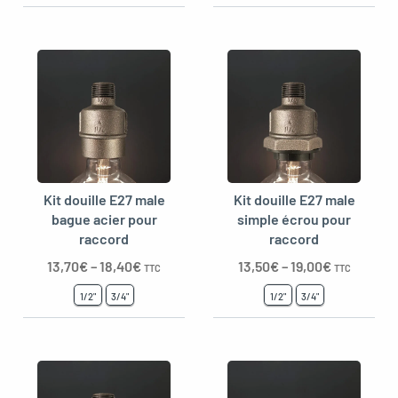
Kit douille E27 male
Kit douille E27 male
bague acier pour
simple écrou pour
raccord
raccord
13,70
€
–
18,40
€
13,50
€
–
19,00
€
TTC
TTC
1/2"
3/4"
1/2"
3/4"