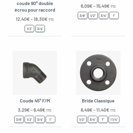
coude 90° double
6,09
€
–
15,49
€
TTC
écrou pour raccord
3/8"
1/2"
3/4"
1"
12,40
€
–
18,30
€
TTC
1/2"
3/4"
Coude 45° F/M
Bride Classique
3,29
€
–
6,49
€
6,49
€
–
11,40
€
TTC
TTC
3/8"
1/2"
3/4"
1"
1/2"
3/4"
1"
1 1/4"