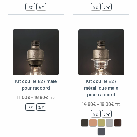
1/2"
3/4"
1/2"
3/4"
Kit douille E27 male
Kit douille E27
pour raccord
métallique male
pour raccord
11,00
€
–
16,60
€
TTC
14,90
€
–
19,00
€
TTC
1/2"
3/4"
1/2"
3/4"