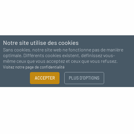
Notre site utilise des cookies
Sans cookies, notre site web ne fonctionne pas de manière
optimale. Différents cookies existent, définissez vous-
même ceux que vous acceptez et ceux que vous refusez.
Visitez notre page de confidentialité
ACCEPTER
PLUS D’OPTIONS
Abonnez-vous à notre newsletter
J'accepte de recevoir des nouvelles de MC Fact