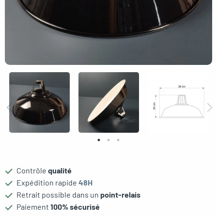
gle menu
oggle menu
oggle menu
Contrôle
qualité
Expédition rapide
48H
Retrait possible dans un
point-relais
Paiement
100% sécurisé