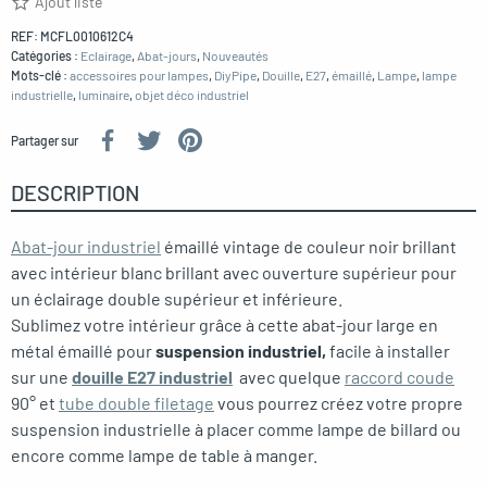
Ajout liste
REF:
MCFL0010612C4
Catégories :
Eclairage
,
Abat-jours
,
Nouveautés
Mots-clé :
accessoires pour lampes
,
DiyPipe
,
Douille
,
E27
,
émaillé
,
Lampe
,
lampe
industrielle
,
luminaire
,
objet déco industriel
Partager sur
DESCRIPTION
Abat-jour industriel
émaillé vintage de couleur noir brillant
avec intérieur blanc brillant avec ouverture supérieur pour
un éclairage double supérieur et inférieure.
Sublimez votre intérieur grâce à cette abat-jour large en
métal émaillé pour
suspension industriel,
facile à installer
sur une
douille E27 industriel
avec quelque
raccord coude
90° et
tube double filetage
vous pourrez créez votre propre
suspension industrielle à placer comme lampe de billard ou
encore comme lampe de table à manger.