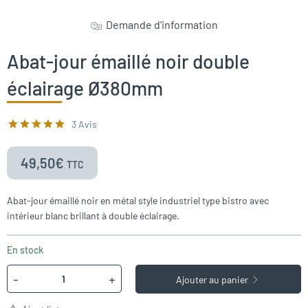
oggle menu
Demande d'information
Abat-jour émaillé noir double
éclairage Ø380mm
3 Avis
49,50
€
TTC
Abat-jour émaillé noir en métal style industriel type bistro avec
intérieur blanc brillant à double éclairage.
En stock
Quantité
-
+
Ajouter au panier