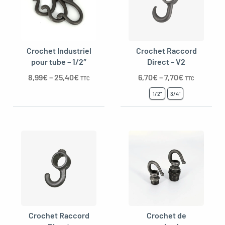
Crochet Industriel
Crochet Raccord
pour tube – 1/2″
Direct – V2
8,99
€
–
25,40
€
6,70
€
–
7,70
€
TTC
TTC
1/2"
3/4"
le menu
Crochet Raccord
Crochet de