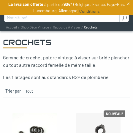
×
La livraison offerte
à partir de
90€
* (Belgique, France, Pays-Bas,
FR
Luxembourg, Allemagne)
Conditions
Rechercher :
Accueil
Shop Déco Vintage
Raccords À Visser
Crochets
CROCHETS
oggle menu
Gamme de crochet patère vintage à visser sur bride plancher
oggle menu
ou tout autre raccord femelle de même taille.
gle menu
Les filetages sont aux standards BSP de plomberie
Trier par
NOUVEAU!