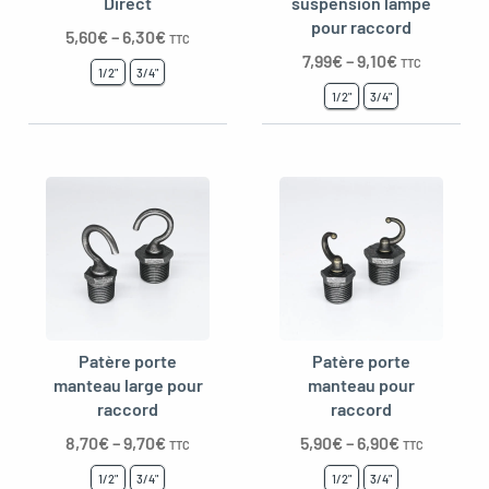
Direct
suspension lampe
gle menu
pour raccord
5,60
€
–
6,30
€
TTC
7,99
€
–
9,10
€
TTC
oggle menu
1/2"
3/4"
1/2"
3/4"
oggle menu
oggle menu
oggle menu
Patère porte
Patère porte
manteau large pour
manteau pour
oggle menu
raccord
raccord
8,70
€
–
9,70
€
5,90
€
–
6,90
€
TTC
TTC
1/2"
3/4"
1/2"
3/4"