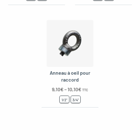
Anneau à oeil pour
raccord
9,10
€
–
10,10
€
TTC
1/2"
3/4"