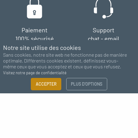
Paiement
Support
100% sécurisé
chat - email
Notre site utilise des cookies
Sans cookies, notre site web ne fonctionne pas de manière
optimale. Différents cookies existent, définissez vous-
même ceux que vous acceptez et ceux que vous refusez.
Visitez notre page de confidentialité
FILTRER
ACCEPTER
PLUS D’OPTIONS
×
Abonnez-vous à notre newsletter
Guide des tailles
Besoin de plus d'information ?
J'accepte de recevoir des nouvelles de MC Fact
TAILLE