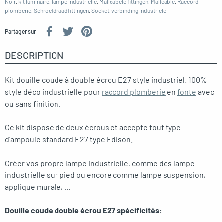
Noir
,
kit luminaire
,
lampe industrielle
,
Malleabele fittingen
,
Malléable
,
Raccord
plomberie
,
Schroefdraadfittingen
,
Socket
,
verbinding industriële
Partager sur
DESCRIPTION
Kit douille coude à double écrou E27 style industriel. 100%
style déco industrielle pour
raccord plomberie
en
fonte
avec
ou sans finition.
Ce kit dispose de deux écrous et accepte tout type
d’ampoule standard E27 type Edison.
Créer vos propre lampe industrielle, comme des lampe
industrielle sur pied ou encore comme lampe suspension,
applique murale, …
Douille coude double écrou E27 spécificités: