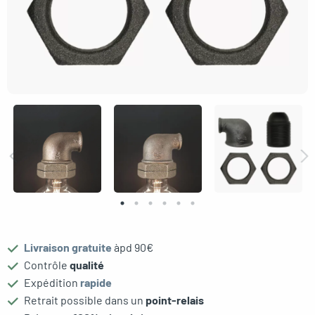
gle menu
Livraison gratuite
àpd 90€
Contrôle
qualité
oggle menu
Expédition
rapide
Retrait possible dans un
point-relais