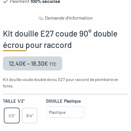
Paiement
100% sécurisé
oggle menu
Demande d'information
Kit douille E27 coude 90° double
écrou pour raccord
oggle menu
12,40
€
–
18,30
€
TTC
Kit douille coude double écrou E27 pour raccord de plomberie en
fonte.
TAILLE
1/2"
DOUILLE
Plastique
1/2"
3/4"