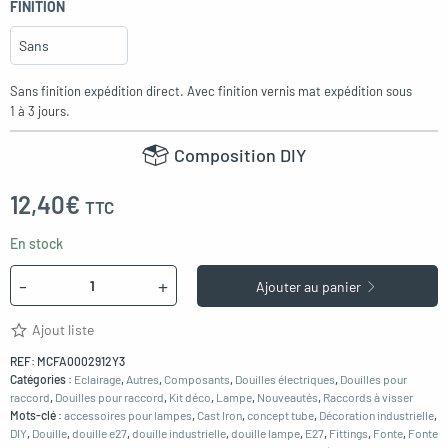
FINITION
Sans finition expédition direct. Avec finition vernis mat expédition sous
1 à 3 jours.
Composition DIY
12,40
€
TTC
En stock
Quantité
-
+
Ajouter au panier
Ajout liste
REF:
MCFA0002912Y3
Catégories :
Eclairage
,
Autres
,
Composants
,
Douilles électriques
,
Douilles pour
raccord
,
Douilles pour raccord
,
Kit déco
,
Lampe
,
Nouveautés
,
Raccords à visser
Mots-clé :
accessoires pour lampes
,
Cast Iron
,
concept tube
,
Décoration industrielle
,
DIY
,
Douille
,
douille e27
,
douille industrielle
,
douille lampe
,
E27
,
Fittings
,
Fonte
,
Fonte