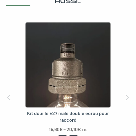
AUSSI…
Kit douille E27 male double écrou pour
raccord
15,60
€
–
20,10
€
TTC