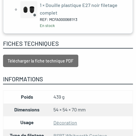
1 ×
Douille plastique E27 noir filetage
complet
REF: MCFA0000681Y3
En stock
FICHES TECHNIQUES
Télécharger la fiche technique PDF
INFORMATIONS
Poids
439 g
Dimensions
54 × 54 × 70 mm
Usage
Décoration
Type de filetage
BSPT Whitworth Conique