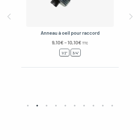
Anneau à oeil pour raccord
9,10
€
–
10,10
€
TTC
1/2"
3/4"