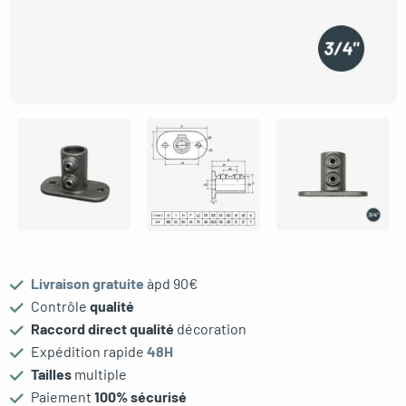
oggle menu
oggle menu
oggle menu
oggle menu
Livraison gratuite
àpd 90€
Contrôle
qualité
Raccord direct qualité
décoration
oggle menu
Expédition rapide
48H
Tailles
multiple
Paiement
100% sécurisé