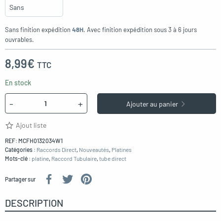
Sans finition expédition
48H
. Avec finition expédition sous 3 à 6 jours
ouvrables.
8,99
€
TTC
En stock
Quantité
-
+
Ajouter au panier
Ajout liste
REF:
MCFH0132034W1
Catégories :
Raccords Direct
,
Nouveautés
,
Platines
Mots-clé :
platine
,
Raccord Tubulaire
,
tube direct
Partager sur
DESCRIPTION