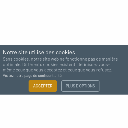
Notre site utilise des cookies
Sans cookies, notre site web ne fonctionne pas de manière
optimale. Différents cookies existent, définissez vous-
même ceux que vous acceptez et ceux que vous refusez.
Visitez notre page de confidentialité
ACCEPTER
PLUS D’OPTIONS
Abonnez-vous à notre newsletter
J'accepte de recevoir des nouvelles de MC Fact