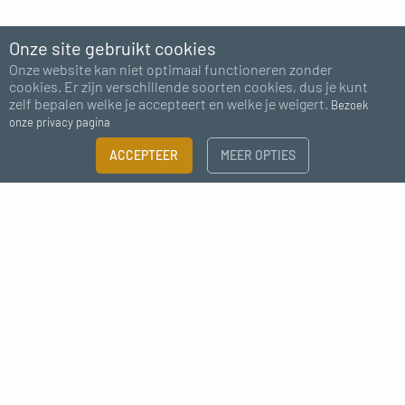
Onze site gebruikt cookies
Onze website kan niet optimaal functioneren zonder
cookies. Er zijn verschillende soorten cookies, dus je kunt
zelf bepalen welke je accepteert en welke je weigert.
Bezoek
onze privacy pagina
ACCEPTEER
MEER OPTIES
Abonneer je op onze nieuwsbrief
Ik ga akkoord met het ontvangen van nieuws van MC Fact