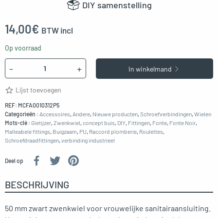
DIY samenstelling
14,00
€
BTW incl
Op voorraad
Hoeveelheid
-
+
In winkelmand
Lijst toevoegen
REF:
MCFA0010312P5
Categorieën :
Accessoires
,
Andere
,
Nieuwe producten
,
Schroefverbindingen
,
Wielen
Mots-clé :
Gietijzer
,
Zwenkwiel
,
concept buis
,
DIY
,
Fittingen
,
Fonte
,
Fonte Noir
,
Malleabele fittings
,
Buigzaam
,
PU
,
Raccord plomberie
,
Roulettes
,
Schroefdraadfittingen
,
verbinding industrieel
Deel op
BESCHRIJVING
50 mm zwart zwenkwiel voor vrouwelijke sanitairaansluiting.