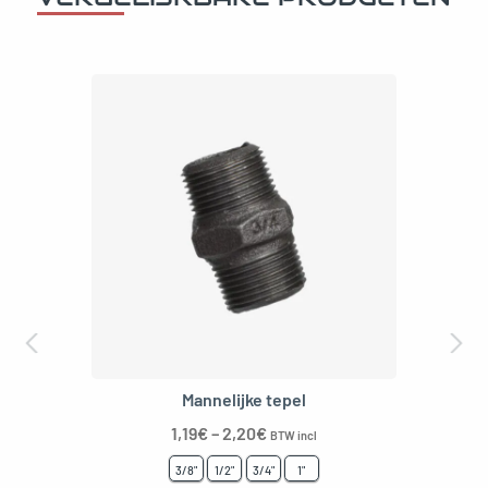
Mannelijke tepel
1,19
€
–
2,20
€
BTW incl
3/8"
1/2"
3/4"
1"