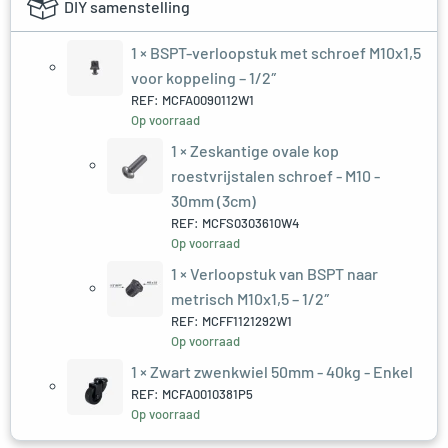
DIY samenstelling
1 ×
BSPT-verloopstuk met schroef M10x1,5
voor koppeling – 1/2″
REF: MCFA0090112W1
Op voorraad
1 ×
Zeskantige ovale kop
roestvrijstalen schroef - M10 -
30mm (3cm)
REF: MCFS0303610W4
Op voorraad
1 ×
Verloopstuk van BSPT naar
metrisch M10x1,5 – 1/2″
REF: MCFF1121292W1
Op voorraad
1 ×
Zwart zwenkwiel 50mm - 40kg - Enkel
REF: MCFA0010381P5
Op voorraad