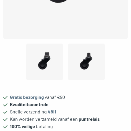
gle menu
oggle menu
Gratis bezorging
vanaf €90
Kwaliteitscontrole
Snelle verzending
48H
Kan worden verzameld vanaf een
puntrelais
100% veilige
betaling