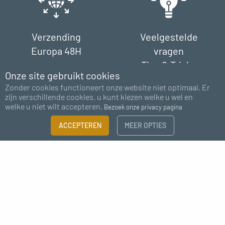
Verzending
Veelgestelde
Europa 48H
vragen
Tips & Tricks
Onze site gebruikt cookies
Zonder cookies functioneert onze website niet optimaal. Er
zijn verschillende cookies, u kunt kiezen welke u wel en
welke u niet wilt accepteren.
Bezoek onze privacy pagina
FILTER
ACCEPTEREN
MEER OPTIES
Betaling
Steun
×
100% veilig
chat - e-mail
Maattabel
Heb je meer informatie nodig?
Abonneer u op onze nieuwsbrief
MAAT