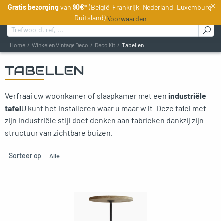
×
Gratis bezorging
van
90€
* (België, Frankrijk, Nederland, Luxemburg,
NL
Duitsland)
Voorwaarden
Zoeken naar :
Home
Winkelen Vintage Deco
Deco Kit
Tabellen
TABELLEN
oggle menu
Verfraai uw woonkamer of slaapkamer met een
industriële
tafel
U kunt het installeren waar u maar wilt. Deze tafel met
zijn industriële stijl doet denken aan fabrieken dankzij zijn
structuur van zichtbare buizen.
Sorteer op