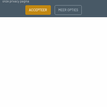
onze privacy pagina
Betaling
Ondersteuning
FILTER
ACCEPTEER
MEER OPTIES
100% veilig
chat - e-mail
×
Maattabel
Abonneer je op onze nieuwsbrief
Meer informatie nodig?
MAAT
Ik ga akkoord met het ontvangen van nieuws van MC Fact
1/2"
3/4"
BEREIK
Déco style industrielle raccord
Deco
Live
Gietijzer