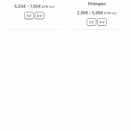
fittingen
5,30
€
–
7,90
€
BTW incl
2,99
€
–
5,99
€
BTW incl
1/2"
3/4"
1/2"
3/4"