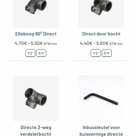
oggle menu
Elleboog 90° Direct
Direct door bocht
oggle menu
4,70
€
–
5,50
€
4,40
€
–
5,80
€
BTW incl
BTW incl
oggle menu
1/2"
3/4"
1/2"
3/4"
oggle menu
oggle menu
Directe 3-weg
Inbussleutel voor
verdelerbocht
buisvormige directe