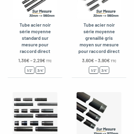
Tube acier noir
Tube acier noir
série moyenne
série moyenne
standard sur
grenaillé gris
mesure pour
moyen sur mesure
raccord direct
pour raccord direct
1,36
€
–
2,29
€
3,60
€
–
3,90
€
TTC
TTC
1/2"
3/4"
1/2"
3/4"