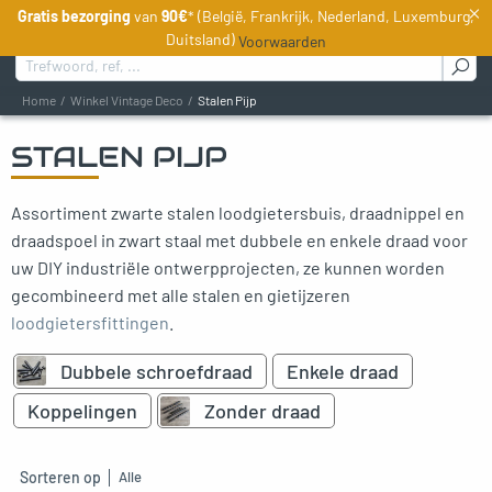
×
Gratis bezorging
van
90€
* (België, Frankrijk, Nederland, Luxemburg,
NL
Duitsland)
Voorwaarden
Zoeken naar :
Home
Winkel Vintage Deco
Stalen Pijp
STALEN PIJP
oggle menu
Assortiment zwarte stalen loodgietersbuis, draadnippel en
oggle menu
draadspoel in zwart staal met dubbele en enkele draad voor
oggle menu
uw DIY industriële ontwerpprojecten, ze kunnen worden
gecombineerd met alle stalen en gietijzeren
loodgietersfittingen
.
Dubbele schroefdraad
Enkele draad
Koppelingen
Zonder draad
Sorteren op