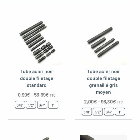
oggle menu
oggle menu
oggle menu
Tube acier noir
Tube acier noir
double filetage
double filetage
oggle menu
standard
grenaillé gris
moyen
0,99
€
–
53,99
€
TTC
2,00
€
–
96,30
€
TTC
3/8"
1/2"
3/4"
1"
3/8"
1/2"
3/4"
1"