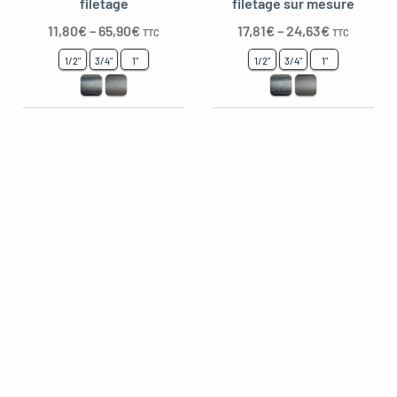
filetage
filetage sur mesure
11,80
€
–
65,90
€
17,81
€
–
24,63
€
TTC
TTC
1/2"
3/4"
1"
1/2"
3/4"
1"