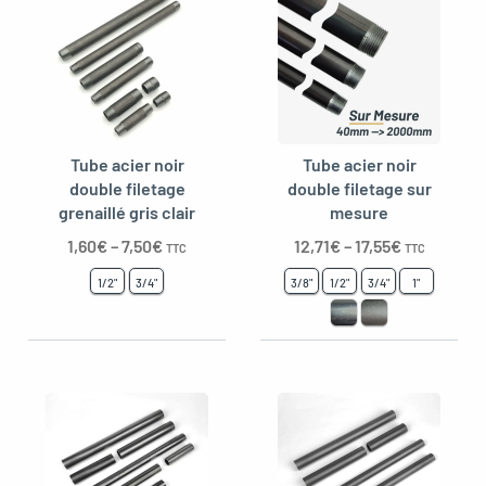
Tube acier noir
Tube acier noir
double filetage
double filetage sur
grenaillé gris clair
mesure
1,60
€
–
7,50
€
12,71
€
–
17,55
€
TTC
TTC
1/2"
3/4"
3/8"
1/2"
3/4"
1"