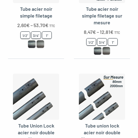
Tube acier noir
Tube acier noir
simple filetage
simple filetage sur
mesure
2,60
€
–
53,70
€
TTC
8,47
€
–
12,81
€
TTC
1/2"
3/4"
1"
1/2"
3/4"
1"
Tube Union Lock
Tube union lock
acier noir double
acier noir double