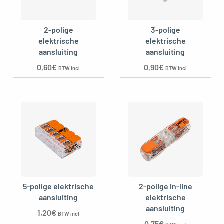
2-polige
3-polige
elektrische
elektrische
aansluiting
aansluiting
0,60
€
0,90
€
BTW incl
BTW incl
gle menu
5-polige elektrische
2-polige in-line
aansluiting
elektrische
aansluiting
1,20
€
BTW incl
0,75
€