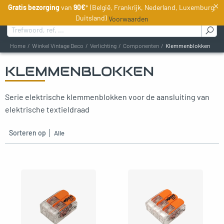
×
Gratis bezorging
van
90€
* (België, Frankrijk, Nederland, Luxemburg,
NL
Duitsland)
Voorwaarden
Zoeken naar :
Home
Winkel Vintage Deco
Verlichting
Componenten
Klemmenblokken
KLEMMENBLOKKEN
oggle menu
Serie elektrische klemmenblokken voor de aansluiting van
oggle menu
elektrische textieldraad
oggle menu
Sorteren op
oggle menu
gle menu
gle menu