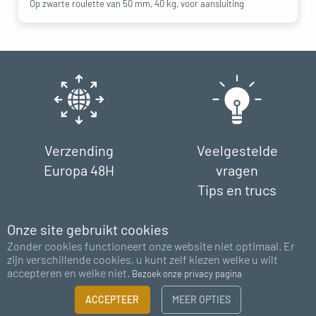
Op zwarte roulette van 50 mm, 40 kg, voor aansluiting
Verzending
Veelgestelde
Europa 48H
vragen
Tips en trucs
Onze site gebruikt cookies
Zonder cookies functioneert onze website niet optimaal. Er
zijn verschillende cookies, u kunt zelf kiezen welke u wilt
accepteren en welke niet.
Bezoek onze privacy pagina
FILTER
Betaling
Ondersteuning
ACCEPTEER
MEER OPTIES