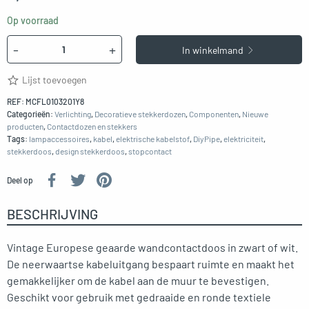
Op voorraad
Hoeveelheid
-
+
In winkelmand
Lijst toevoegen
REF:
MCFL0103201Y8
Categorieën:
Verlichting
,
Decoratieve stekkerdozen
,
Componenten
,
Nieuwe
producten
,
Contactdozen en stekkers
Tags:
lampaccessoires
,
kabel
,
elektrische kabelstof
,
DiyPipe
,
elektriciteit
,
stekkerdoos
,
design stekkerdoos
,
stopcontact
Deel op
BESCHRIJVING
Vintage Europese geaarde wandcontactdoos in zwart of wit.
De neerwaartse kabeluitgang bespaart ruimte en maakt het
gemakkelijker om de kabel aan de muur te bevestigen.
Geschikt voor gebruik met gedraaide en ronde textiele