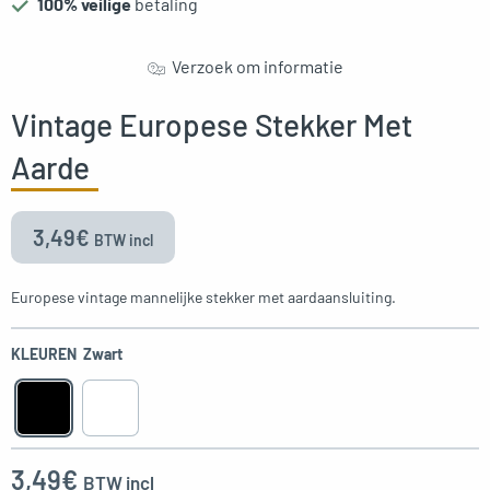
100% veilige
betaling
oggle menu
Verzoek om informatie
Vintage Europese Stekker Met
oggle menu
Aarde
3,49
€
BTW incl
oggle menu
Europese vintage mannelijke stekker met aardaansluiting.
KLEUREN
Zwart
3,49
€
BTW incl