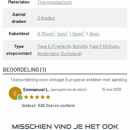
Materialen
Thermoplastisch
Aantal
3 draden
draden
Kabeldeel
0,75mm²
,
1mm²
,
1,5mm²
, 1
,5mm
Type
Type E (Frankrijk, België)
,
Type F (Schuko,
stopcontact
Nederland, Duitsland)
BEOORDELING (1)
1 beoordeling voor
vintage Europese stekker met aarding
Emmanuel L.
(geregistreerde klant)
15 mei 2026
E
Voldoet: RAS Snel en conform
MISSCHIEN VIND JE HET OOK