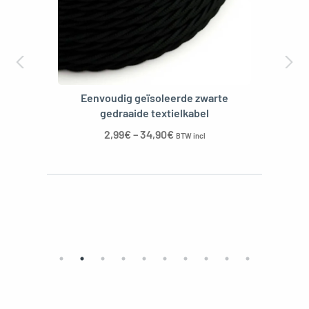
Eenvoudig geïsoleerde zwarte
gedraaide textielkabel
2,99
€
–
34,90
€
BTW incl