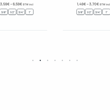
3,59
€
–
6,59
€
1,49
€
–
3,70
€
BTW incl
BTW inc
3/8"
1/2"
3/4"
1"
3/8"
1/2"
3/4"
1"