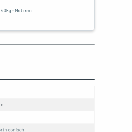
 40kg - Met rem
mm
rth conisch