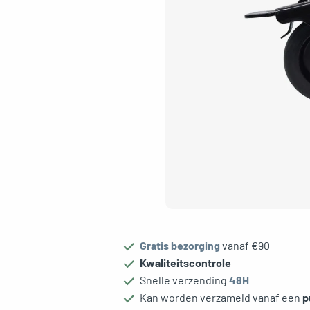
oggle menu
gle menu
oggle menu
Gratis bezorging
vanaf €90
Kwaliteitscontrole
Snelle verzending
48H
Kan worden verzameld vanaf een
p