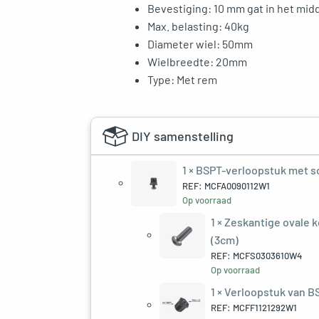
Bevestiging: 10 mm gat in het mid
Max. belasting: 40kg
Diameter wiel: 50mm
Wielbreedte: 20mm
Type: Met rem
DIY samenstelling
1 ×
BSPT-verloopstuk met sc
REF: MCFA0090112W1
Op voorraad
1 ×
Zeskantige ovale k
(3cm)
REF: MCFS0303610W4
Op voorraad
1 ×
Verloopstuk van BS
REF: MCFF1121292W1