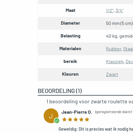
Maat
1/2"
,
3/4"
Diameter
50 mm (5 cm)
Belasting
40 kg, gemid
Materialen
Rubber
,
Staa
bereik
Klassiek
,
Dec
Kleuren
Zwart
BEOORDELING (1)
1 beoordeling voor
zwarte roulette v
Jean-Pierre O.
(geregistreerde klant)
J
Geweldig: Dit is precies wat ik nodig h