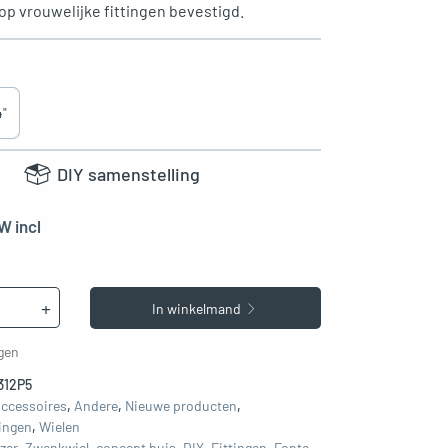
op vrouwelijke fittingen bevestigd.
4"
DIY samenstelling
W incl
+
In winkelmand
egen
312P5
ccessoires
,
Andere
,
Nieuwe producten
,
ingen
,
Wielen
jzer
,
Zwenkwiel
,
concept buis
,
DIY
,
Fittingen
,
Fonte
,