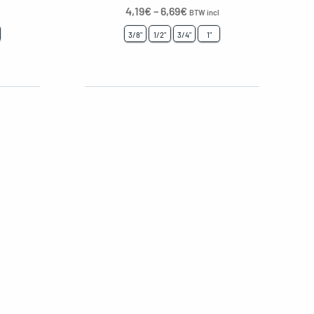
4,19
€
–
6,69
€
l
BTW incl
3/8"
1/2"
3/4"
1"