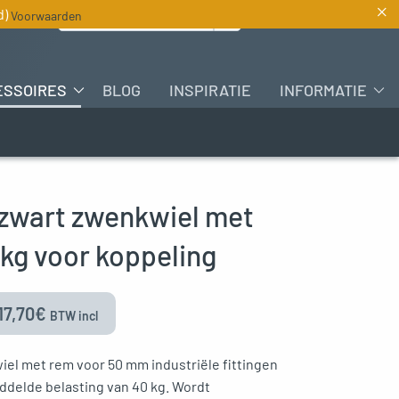
×
Zoeken naar :
d)
Voorwaarden
NL
ESSOIRES
BLOG
INSPIRATIE
INFORMATIE
wart zwenkwiel met
kg voor koppeling
17,70
€
BTW incl
el met rem voor 50 mm industriële fittingen
delde belasting van 40 kg. Wordt