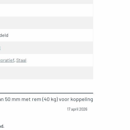
deld
l
oratief
,
Staal
an 50 mm met rem (40 kg) voor koppeling
17 april 2026
ad.