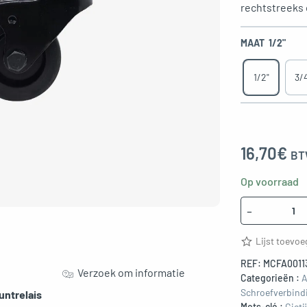
rechtstreeks 
MAAT
1/2"
1/2"
3/
16,70
€
BT
Op voorraad
Hoeveelheid
-
Lijst toevo
REF:
MCFA0011
Verzoek om informatie
Categorieën :
A
Schroefverbind
untrelais
Mots-clé :
Gieti