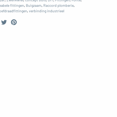
eabele fittingen
,
Buigzaam
,
Raccord plomberie
,
oefdraadfittingen
,
verbinding industrieel