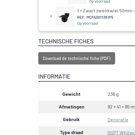
Op voorraad
1 ×
Zwart zwenkwiel 50mm -
REF: MCFA0011381P5
Op voorraad
TECHNISCHE FICHES
Download de technische fiche (PDF)
INFORMATIE
Gewicht
236 g
Afmetingen
92 × 41 × 95 
Gebruik
Decoratie
Type draad
BSPT Whitwo