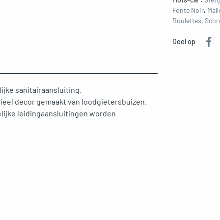
Fonte Noir
,
Mall
Roulettes
,
Schr
Deel op
ke sanitairaansluiting.
ieel decor gemaakt van loodgietersbuizen.
elijke leidingaansluitingen worden