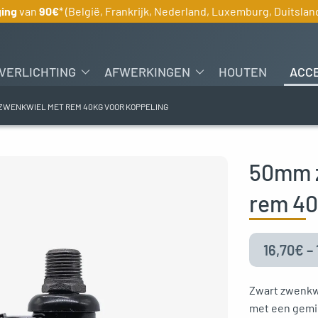
ging
van
90€
* (België, Frankrijk, Nederland, Luxemburg, Duitslan
VERLICHTING
AFWERKINGEN
HOUTEN
ACC
ZWENKWIEL MET REM 40KG VOOR KOPPELING
50mm z
rem 40
16,70
€
–
Zwart zwenkwi
met een gemid