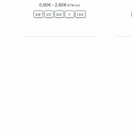
0,90
€
–
2,60
€
BTW incl
3/8"
1/2"
3/4"
1"
1 1/4"