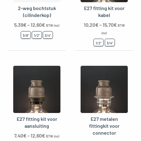
2-weg bochtstuk
E27 fitting kit voor
(cilinderkop)
kabel
5,39
€
–
12,60
€
10,20
€
–
15,70
€
BTW incl
BTW
incl
3/8"
1/2"
3/4"
1/2"
3/4"
E27 fitting kit voor
E27 metalen
aansluiting
fittingkit voor
connector
7,40
€
–
12,60
€
BTW incl