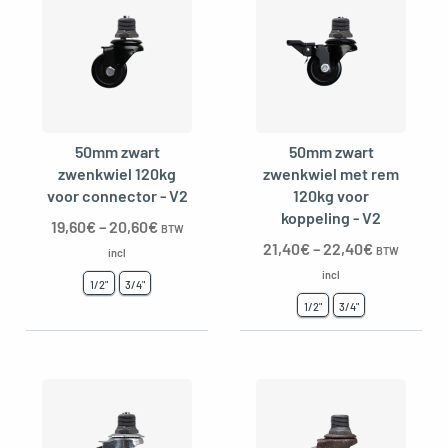
50mm zwart
50mm zwart
zwenkwiel 120kg
zwenkwiel met rem
voor connector - V2
120kg voor
koppeling - V2
19,60
€
–
20,60
€
BTW
21,40
€
–
22,40
€
BTW
incl
incl
1/2"
3/4"
1/2"
3/4"