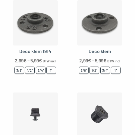
oggle menu
Deco klem 1914
Deco klem
2,99
€
–
5,99
€
2,99
€
–
5,99
€
BTW incl
BTW incl
3/8"
1/2"
3/4"
1"
3/8"
1/2"
3/4"
1"