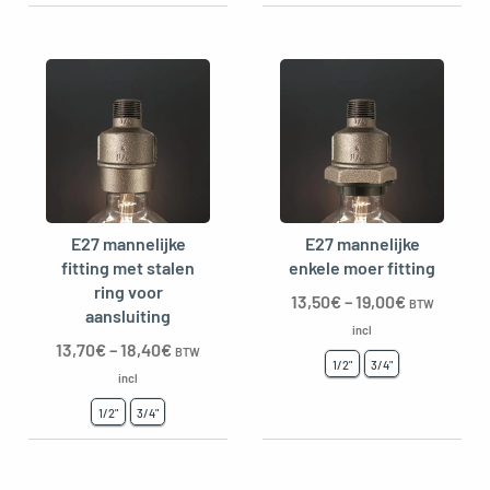
E27 mannelijke
E27 mannelijke
fitting met stalen
enkele moer fitting
ring voor
13,50
€
–
19,00
€
BTW
aansluiting
incl
13,70
€
–
18,40
€
BTW
1/2"
3/4"
incl
1/2"
3/4"