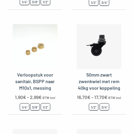
1/4"
3/8"
1/2"
1/2"
3/4"
Verloopstuk voor
50mm zwart
sanitair, BSPP naar
zwenkwiel met rem
M10x1, messing
40kg voor koppeling
1,90
€
–
2,99
€
16,70
€
–
17,70
€
BTW incl
BTW incl
1/4"
3/8"
1/2"
1/2"
3/4"