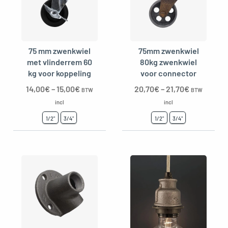
75 mm zwenkwiel
75mm zwenkwiel
met vlinderrem 60
80kg zwenkwiel
kg voor koppeling
voor connector
14,00
€
–
15,00
€
20,70
€
–
21,70
€
BTW
BTW
incl
incl
1/2"
3/4"
1/2"
3/4"