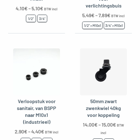
verlichtingsbuis
4,10
€
–
5,10
€
BTW incl
5,49
€
–
7,89
€
BTW incl
1/2"
3/4"
1/2" > M10x1
3/4" > M10x1
Verloopstuk voor
50mm zwart
sanitair, van BSPP
zwenkwiel 40kg
naar M10x1
voor koppeling
(industrieel)
14,00
€
–
15,00
€
BTW
2,90
€
–
4,40
€
BTW incl
incl