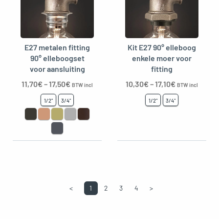
E27 metalen fitting
Kit E27 90° elleboog
90° elleboogset
enkele moer voor
voor aansluiting
fitting
11,70
€
–
17,50
€
10,30
€
–
17,10
€
BTW incl
BTW incl
1/2"
3/4"
1/2"
3/4"
<
1
2
3
4
>