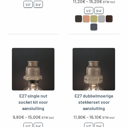
11,20
€
–
15,20
€
BTW incl
1/2"
3/4"
1/2"
3/4"
E27 single nut
E27 dubbelmoerige
socket kit voor
stekkerset voor
aansluiting
aansluiting
9,80
€
–
15,00
€
11,90
€
–
16,10
€
BTW incl
BTW incl
1/2"
3/4"
1/2"
3/4"