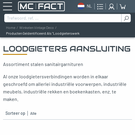
NL
Zoeken naar :
Home
Winkelen Vintage Deco
Producten Geïdentificeerd Als "Loodgieterswerk
LOODGIETERS AANSLUITING
oggle menu
oggle menu
Assortiment stalen sanitairgarnituren
oggle menu
Al onze loodgietersverbindingen worden in elkaar
geschroefd om allerlei industriële voorwerpen, industriële
oggle menu
meubels, industriële rekken en boekenkasten, enz. te
oggle menu
maken.
Sorteer op
oggle menu