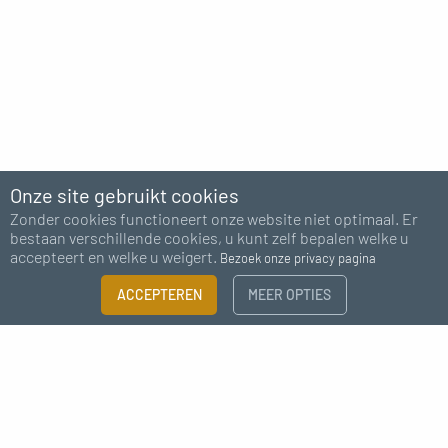
Onze site gebruikt cookies
Zonder cookies functioneert onze website niet optimaal. Er
bestaan verschillende cookies, u kunt zelf bepalen welke u
accepteert en welke u weigert.
Bezoek onze privacy pagina
FILTER
ACCEPTEREN
MEER OPTIES
×
Abonneer u op onze nieuwsbrief
Maattabel
Heb je meer informatie nodig?
Ik ga akkoord met het ontvangen van nieuws van MC Fact