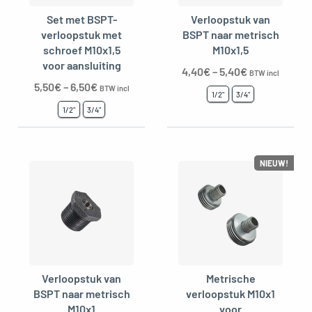
Set met BSPT-
Verloopstuk van
verloopstuk met
BSPT naar metrisch
schroef M10x1,5
M10x1,5
voor aansluiting
4,40
€
–
5,40
€
BTW incl
5,50
€
–
6,50
€
BTW incl
1/2"
3/4"
1/2"
3/4"
NIEUW!
Verloopstuk van
Metrische
BSPT naar metrisch
verloopstuk M10x1
M10x1
voor