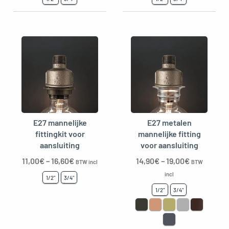
E27 mannelijke
E27 metalen
fittingkit voor
mannelijke fitting
aansluiting
voor aansluiting
11,00
€
–
16,60
€
14,90
€
–
19,00
€
BTW incl
BTW
incl
1/2"
3/4"
1/2"
3/4"