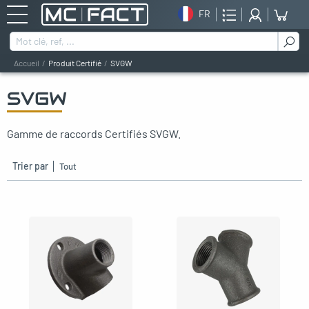
FR
Rechercher :
Accueil
Produit Certifié
SVGW
SVGW
oggle menu
Gamme de raccords Certifiés SVGW.
oggle menu
oggle menu
Trier par
oggle menu
oggle menu
oggle menu