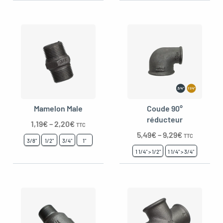
Mamelon Male
Coude 90°
réducteur
1,19
€
–
2,20
€
TTC
5,49
€
–
9,29
€
TTC
3/8"
1/2"
3/4"
1"
1 1/4" > 1/2"
1 1/4" > 3/4"