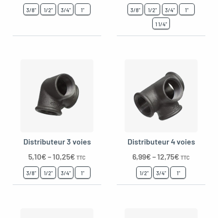
3/8"
1/2"
3/4"
1"
3/8"
1/2"
3/4"
1"
1 1/4"
Distributeur 3 voies
Distributeur 4 voies
5,10
€
–
10,25
€
6,99
€
–
12,75
€
TTC
TTC
3/8"
1/2"
3/4"
1"
1/2"
3/4"
1"