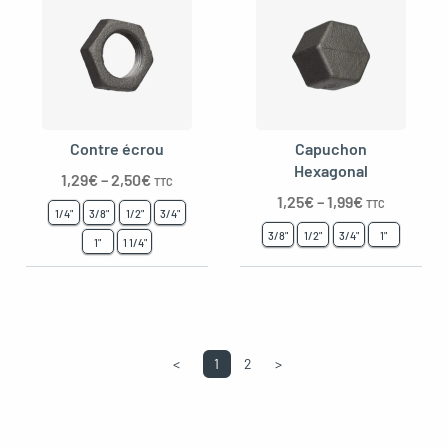
Contre écrou
Capuchon
Hexagonal
1,29
€
–
2,50
€
TTC
1,25
€
–
1,99
€
TTC
1/4"
3/8"
1/2"
3/4"
3/8"
1/2"
3/4"
1"
1"
1 1/4"
<
1
2
>