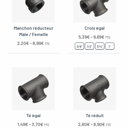
Manchon réducteur
Croix égal
Male / Femelle
5,39
€
–
9,69
€
TTC
2,20
€
–
8,99
€
TTC
3/8"
1/2"
3/4"
1"
Té égal
Té réduit
1,49
€
–
3,70
€
2,80
€
–
8,90
€
TTC
TTC