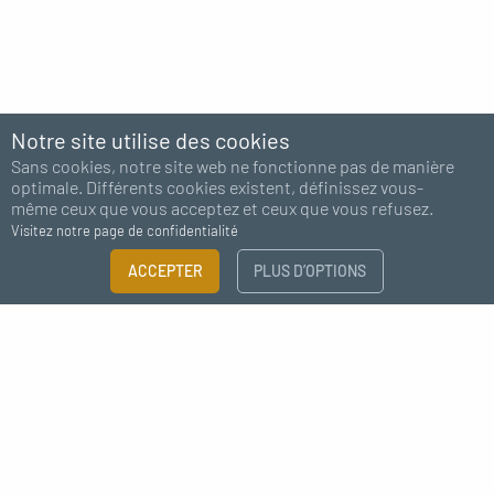
Notre site utilise des cookies
Sans cookies, notre site web ne fonctionne pas de manière
optimale. Différents cookies existent, définissez vous-
même ceux que vous acceptez et ceux que vous refusez.
Visitez notre page de confidentialité
FILTRER
ACCEPTER
PLUS D’OPTIONS
×
Abonnez-vous à notre newsletter
Guide des tailles
Besoin de plus d'information ?
J'accepte de recevoir des nouvelles de MC Fact
CATÉGORIE