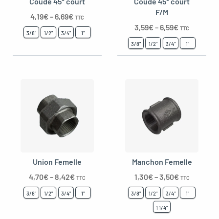
Coude 45° court
Coude 45° court
F/M
4,19
€
–
6,69
€
TTC
3,59
€
–
6,59
€
TTC
3/8"
1/2"
3/4"
1"
3/8"
1/2"
3/4"
1"
Union Femelle
Manchon Femelle
4,70
€
–
8,42
€
1,30
€
–
3,50
€
TTC
TTC
3/8"
1/2"
3/4"
1"
3/8"
1/2"
3/4"
1"
1 1/4"