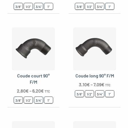
3/8"
1/2"
3/4"
1"
3/8"
1/2"
3/4"
1"
Coude court 90°
Coude long 90° F/M
F/M
3,10
€
–
7,09
€
TTC
2,80
€
–
6,20
€
TTC
3/8"
1/2"
3/4"
1"
3/8"
1/2"
3/4"
1"