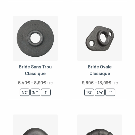
Bride Sans Trou
Bride Ovale
Classique
Classique
6,40
€
–
8,90
€
9,89
€
–
13,99
€
TTC
TTC
1/2"
3/4"
1"
1/2"
3/4"
1"