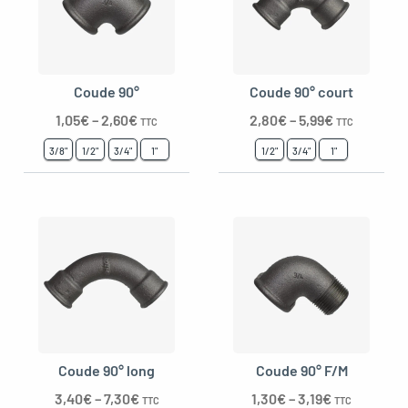
Coude 90°
Coude 90° court
1,05
€
–
2,60
€
2,80
€
–
5,99
€
TTC
TTC
3/8"
1/2"
3/4"
1"
1/2"
3/4"
1"
Coude 90° long
Coude 90° F/M
3,40
€
–
7,30
€
1,30
€
–
3,19
€
TTC
TTC