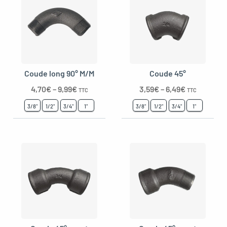
Coude long 90° M/M
Coude 45°
4,70
€
–
9,99
€
3,59
€
–
6,49
€
TTC
TTC
3/8"
1/2"
3/4"
1"
3/8"
1/2"
3/4"
1"