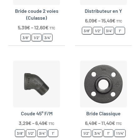
Bride coude 2 voies
Distributeur en Y
(Culasse)
6,09
€
–
15,49
€
TTC
5,39
€
–
12,60
€
oggle menu
TTC
3/8"
1/2"
3/4"
1"
3/8"
1/2"
3/4"
Coude 45° F/M
Bride Classique
3,29
€
–
6,49
€
6,49
€
–
11,40
€
TTC
TTC
3/8"
1/2"
3/4"
1"
1/2"
3/4"
1"
1 1/4"