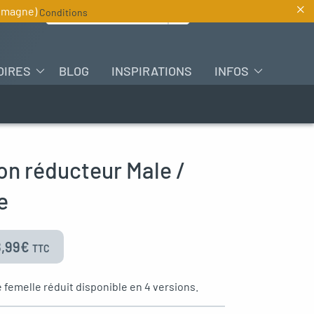
×
Rechercher :
lemagne)
Conditions
FR
OIRES
BLOG
INSPIRATIONS
INFOS
n réducteur Male /
e
8,99
€
TTC
femelle réduit disponible en 4 versions.