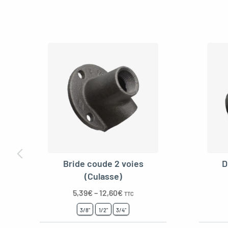
Bride coude 2 voies
D
(Culasse)
5,39
€
–
12,60
€
TTC
3/8"
1/2"
3/4"