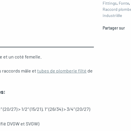
Fittings
,
Fonte
,
Raccord plombe
industriële
Partager sur
 et un coté femelle.
s raccords mâle et
tubes de plomberie filté
de
és:
4″ (20/27) > 1/2″ (15/21), 1″ (26/34) > 3/4″ (20/27)
tifié DVGW et SVGW)