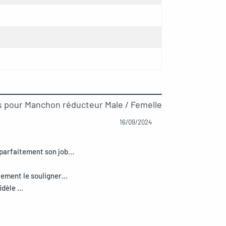
is pour
Manchon réducteur Male / Femelle
16/09/2024
t parfaitement son job…
galement le souligner…
fidèle …