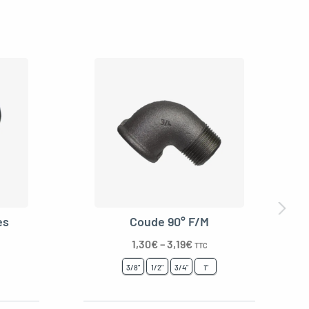
es
Coude 90° F/M
1,30
€
–
3,19
€
TTC
3/8"
1/2"
3/4"
1"