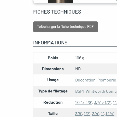
REF: MCFA0000800W8
FICHES TECHNIQUES
Télécharger la fiche technique PDF
INFORMATIONS
Poids
106 g
Dimensions
ND
Usage
Décoration
,
Plomberie
Type de filetage
BSPT Whitworth Coni
Réduction
1/2" > 3/8"
,
3/4" > 1/2"
,
1"
Taille
3/8"
,
1/2"
,
3/4"
,
1"
,
1 1/4"