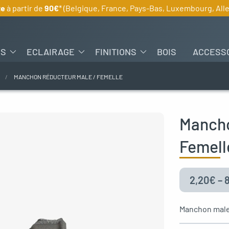
te
à partir de
90€
* (Belgique, France, Pays-Bas, Luxembourg, Al
ES
ECLAIRAGE
FINITIONS
BOIS
ACCESS
MANCHON RÉDUCTEUR MALE / FEMELLE
Mancho
Femell
2,20
€
–
Manchon male 