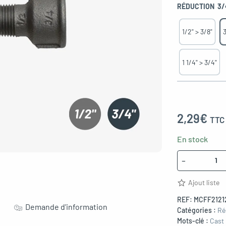
RÉDUCTION
3/
1/2" > 3/8"
3
1 1/4" > 3/4"
2,29
€
TTC
En stock
Quantité
-
Ajout liste
REF:
MCFF2121
Demande d'information
Catégories :
Ré
Mots-clé :
Cast 