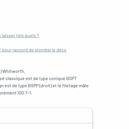
 laisser tels quels ?
ir pour raccord de plomberie déco
e) Whitworth.
visé classique est de type conique BSPT
gn est de type BSPP (droit) et le filetage mâle
nnement ISO 7-1.