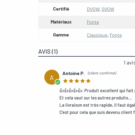
Certifié
DVGW
,
SVGW
Matériaux
Fonte
Gamme
Classique
,
Fonte
AVIS (1)
1 av
Antoine P.
(client confirmé)
A
👍👍👍👍👍: Produit excellent qui fai
Et cela vaut sur les autres produits…
La livraison est très rapide, il faut é
C’est pour cela que suis devenu client 