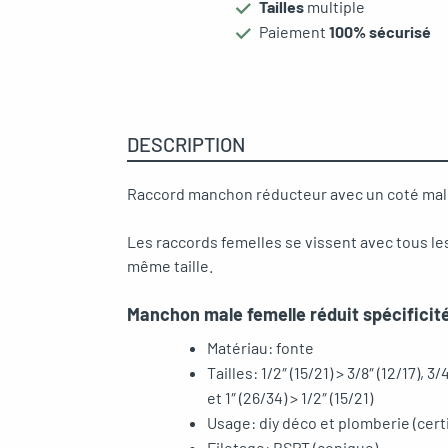
Tailles
multiple
Paiement
100% sécurisé
gle menu
oggle menu
DESCRIPTION
oggle menu
Raccord manchon réducteur avec un coté male
oggle menu
Les raccords femelles se vissent avec tous le
même taille.
oggle menu
Manchon male femelle réduit spécificit
Matériau: fonte
Tailles: 1/2″ (15/21) > 3/8″ (12/17), 3/
et 1″ (26/34) > 1/2″ (15/21)
oggle menu
Usage: diy déco et plomberie (cer
Filetage: BSPT (conique)