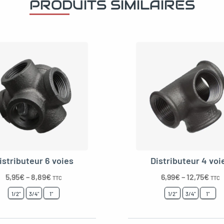
PRODUITS SIMILAIRES
istributeur 6 voies
Distributeur 4 voi
5,95
€
–
8,89
€
6,99
€
–
12,75
€
TTC
TTC
1/2"
3/4"
1"
1/2"
3/4"
1"