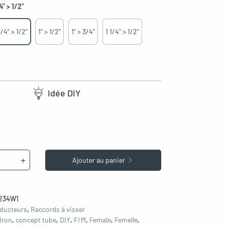
4" > 1/2"
/4" > 1/2"
1" > 1/2"
1" > 3/4"
1 1/4" > 1/2"
Idée DIY
+
Ajouter au panier
234W1
ducteurs
,
Raccords à visser
Iron
,
concept tube
,
DIY
,
F/M
,
Female
,
Femelle
,