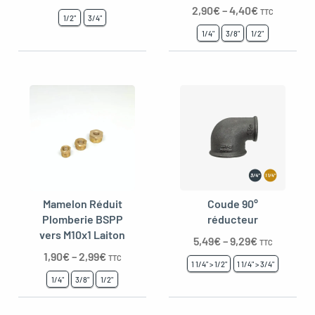
2,90
€
–
4,40
€
TTC
1/2"
3/4"
1/4"
3/8"
1/2"
Mamelon Réduit
Coude 90°
Plomberie BSPP
réducteur
vers M10x1 Laiton
5,49
€
–
9,29
€
TTC
1,90
€
–
2,99
€
TTC
1 1/4" > 1/2"
1 1/4" > 3/4"
1/4"
3/8"
1/2"