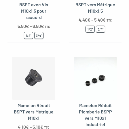
BSPT avec Vis
BSPT vers Métrique
M10x1,5 pour
M10x1,5
raccord
4,40
€
–
5,40
€
TTC
oggle menu
5,50
€
–
6,50
€
TTC
1/2"
3/4"
1/2"
3/4"
Mamelon Réduit
Mamelon Réduit
BSPT vers Métrique
Plomberie BSPP
M10x1
vers M10x1
Industriel
4,10
€
–
5,10
€
TTC