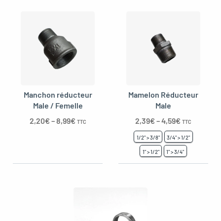
Manchon réducteur
Mamelon Réducteur
Male / Femelle
Male
2,20
€
–
8,99
€
2,39
€
–
4,59
€
TTC
TTC
1/2" > 3/8"
3/4" > 1/2"
1" > 1/2"
1" > 3/4"