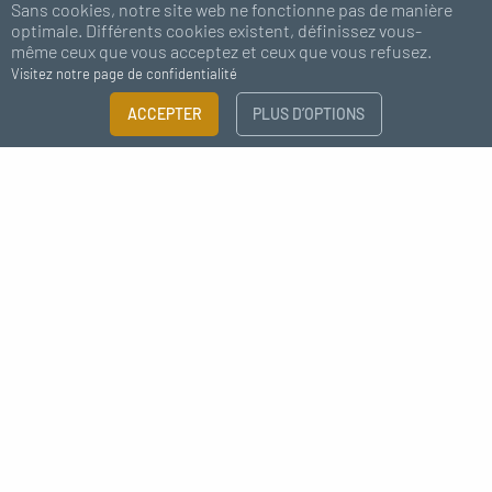
Sans cookies, notre site web ne fonctionne pas de manière
optimale. Différents cookies existent, définissez vous-
même ceux que vous acceptez et ceux que vous refusez.
Visitez notre page de confidentialité
FILTRER
ACCEPTER
PLUS D’OPTIONS
×
Abonnez-vous à notre newsletter
Guide des tailles
Besoin de plus d'information ?
J'accepte de recevoir des nouvelles de MC Fact
CATÉGORIE
Raccords à visser
Coudes
Mamelons
Déco style industrielle raccord
Lampe
Adaptateurs pour raccord