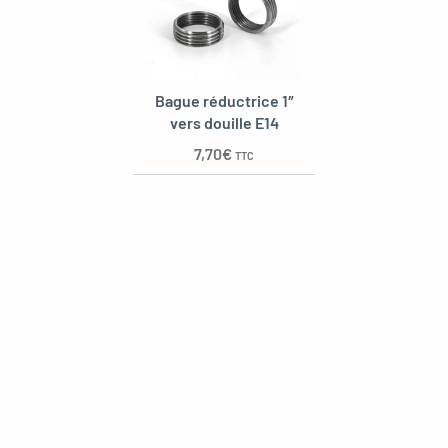
Bague réductrice 1″
vers douille E14
7,70
€
TTC