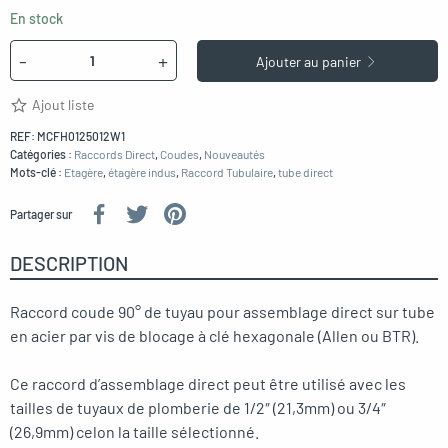
En stock
Quantité
-
+
Ajouter au panier
Ajout liste
REF:
MCFH0125012W1
Catégories :
Raccords Direct
,
Coudes
,
Nouveautés
Mots-clé :
Etagère
,
étagère indus
,
Raccord Tubulaire
,
tube direct
Partager sur
DESCRIPTION
Raccord coude 90° de tuyau pour assemblage direct sur tube
en acier par vis de blocage à clé hexagonale (Allen ou BTR).
Ce raccord d’assemblage direct peut être utilisé avec les
tailles de tuyaux de plomberie de 1/2″ (21,3mm) ou 3/4″
(26,9mm) celon la taille sélectionné.