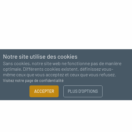
Notre site utilise des cookies
Sans cookies, notre site web ne fonctionne pas de manière
optimale. Différents cookies existent, définissez vous-
même ceux que vous acceptez et ceux que vous refusez.
Visitez notre page de confidentialité
ACCEPTER
PLUS D’OPTIONS
Abonnez-vous à notre newsletter
J'accepte de recevoir des nouvelles de MC Fact