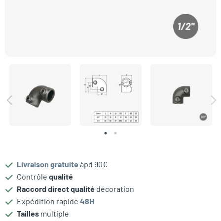
oggle menu
oggle menu
oggle menu
oggle menu
Livraison gratuite
àpd 90€
Contrôle
qualité
oggle menu
Raccord direct qualité
décoration
Expédition rapide
48H
Tailles
multiple