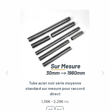
Tube acier noir série moyenne
standard sur mesure pour raccord
direct
1,36
€
–
2,29
€
TTC
1/2"
3/4"