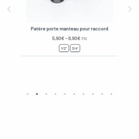
Patère porte manteau pour raccord
5,90
€
–
6,90
€
TTC
1/2"
3/4"