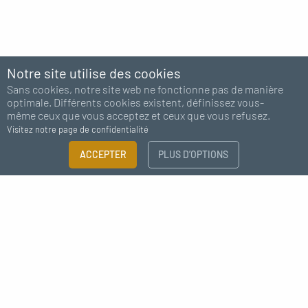
Notre site utilise des cookies
Sans cookies, notre site web ne fonctionne pas de manière
optimale. Différents cookies existent, définissez vous-
même ceux que vous acceptez et ceux que vous refusez.
Visitez notre page de confidentialité
ACCEPTER
PLUS D’OPTIONS
Abonnez-vous à notre newsletter
J'accepte de recevoir des nouvelles de MC Fact