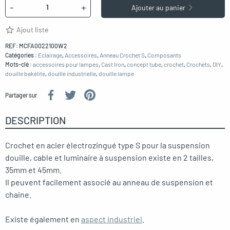
Quantité
-
+
Ajouter au panier
Ajout liste
REF:
MCFA0022100W2
Catégories :
Eclairage
,
Accessoires
,
Anneau Crochet S
,
Composants
Mots-clé :
accessoires pour lampes
,
Cast Iron
,
concept tube
,
crochet
,
Crochets
,
DIY
,
douille bakélite
,
douille industrielle
,
douille lampe
Partager sur
DESCRIPTION
Crochet en acier électrozingué type S pour la suspension
douille, cable et luminaire à suspension existe en 2 tailles,
35mm et 45mm.
Il peuvent facilement associé au anneau de suspension et
chaine.
Existe également en
aspect industriel
.