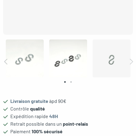
gle menu
oggle menu
Livraison gratuite
àpd 90€
Contrôle
qualité
Expédition rapide
48H
Retrait possible dans un
point-relais
Paiement
100% sécurisé