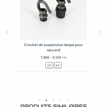
Crochet de suspension lampe pour
raccord
7,99
€
–
9,10
€
TTC
1/2"
3/4"
PRODUITS SIMILAIRES