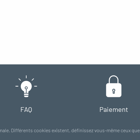
FAQ
Paiement
Trucs & Astuces
100% sécurisé
male. Différents cookies existent, définissez vous-même ceux que