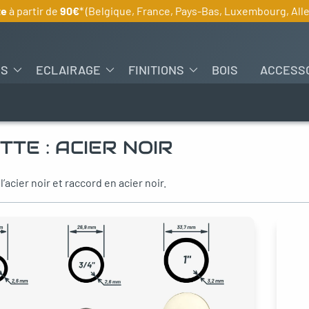
te
à partir de
90€
* (Belgique, France, Pays-Bas, Luxembourg, Al
ES
ECLAIRAGE
FINITIONS
BOIS
ACCESS
TTE :
ACIER NOIR
l’acier noir et raccord en acier noir.