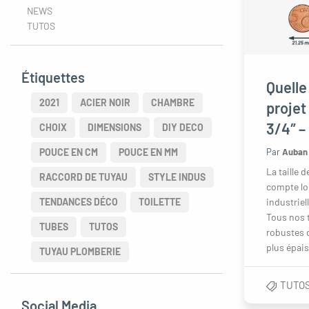
oggle menu
NEWS
TUTOS
Étiquettes
Quelle
oggle menu
2021
ACIER NOIR
CHAMBRE
projet 
3/4″ – 
CHOIX
DIMENSIONS
DIY DECO
Par
Auban 
POUCE EN CM
POUCE EN MM
La taille 
RACCORD DE TUYAU
STYLE INDUS
compte lor
industriell
TENDANCES DÉCO
TOILETTE
Tous nos t
TUBES
TUTOS
robustes q
plus épais 
TUYAU PLOMBERIE
TUTO
Social Media