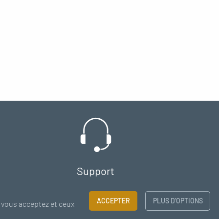
Support
chat - email
ACCEPTER
PLUS D’OPTIONS
 vous acceptez et ceux