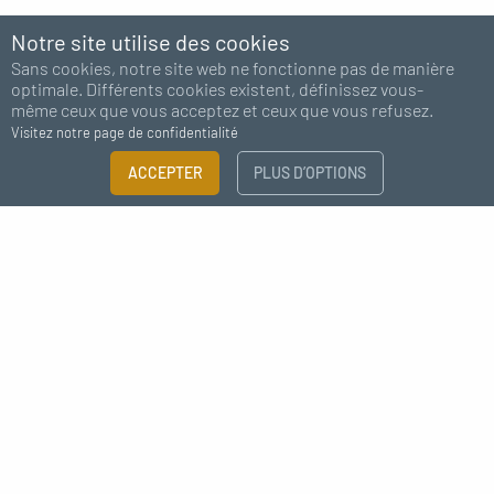
Notre site utilise des cookies
Sans cookies, notre site web ne fonctionne pas de manière
optimale. Différents cookies existent, définissez vous-
même ceux que vous acceptez et ceux que vous refusez.
Visitez notre page de confidentialité
ACCEPTER
PLUS D’OPTIONS
Abonnez-vous à notre newsletter
J'accepte de recevoir des nouvelles de MC Fact
Déco style industrielle raccord