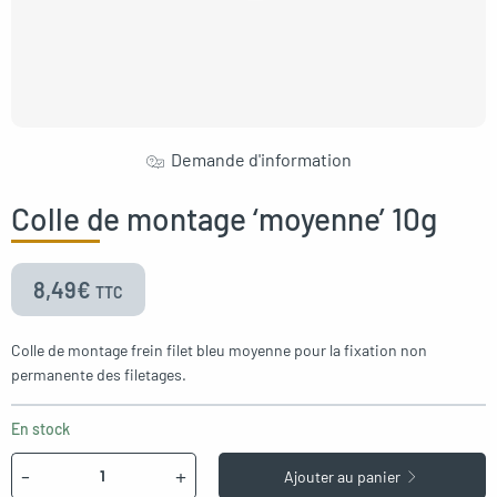
gle menu
Demande d'information
Colle de montage ‘moyenne’ 10g
oggle menu
8,49
€
TTC
Colle de montage frein filet bleu moyenne pour la fixation non
permanente des filetages.
En stock
Quantité
-
+
Ajouter au panier