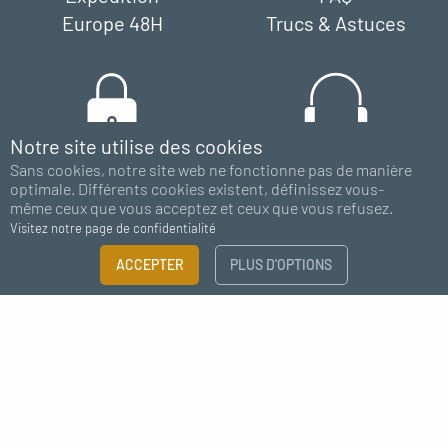
Europe 48H
Trucs & Astuces
Notre site utilise des cookies
Sans cookies, notre site web ne fonctionne pas de manière
Paiement
Support
optimale. Différents cookies existent, définissez vous-
100% sécurisé
chat - email
même ceux que vous acceptez et ceux que vous refusez.
Visitez notre page de confidentialité
FILTRER
ACCEPTER
PLUS D’OPTIONS
×
Abonnez-vous à notre newsletter
Guide des tailles
Besoin de plus d'information ?
J'accepte de recevoir des nouvelles de MC Fact
CATÉGORIE