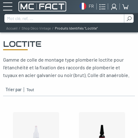
FR
Rechercher :
Accueil
Shop Déco Vintage
Produits Identifiés “loctite”
LOCTITE
oggle menu
Gamme de colle de montage type plomberie loctite pour
oggle menu
l’étanchéité et la fixation des raccords de plomberie et
oggle menu
tuyaux en acier galvanier ou noir (brut). Colle dit anaérobie.
oggle menu
Trier par
oggle menu
oggle menu