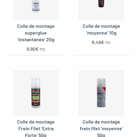
Colle de montage
Colle de montage
oggle menu
superglue
‘moyenne’ 10g
‘instantanée’ 20g
8,49
€
TTC
9,90
€
TTC
Colle de montage
Colle de montage
Frein Filet ‘Extra
frein filet ‘moyenne’
Forte’ 50g
50g