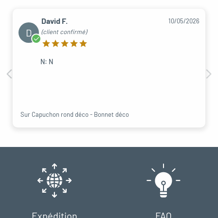
David F.
10/05/2026
D
(client confirmé)
N: N
Sur Capuchon rond déco - Bonnet déco
Expédition
FAQ