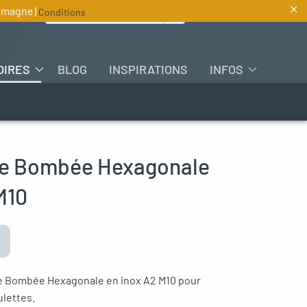
×
Rechercher :
lemagne)
Conditions
FR
OIRES
BLOG
INSPIRATIONS
INFOS
te Bombée Hexagonale
M10
te Bombée Hexagonale en inox A2 M10 pour
ulettes.