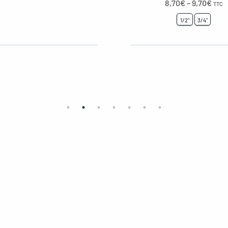
8,70
€
–
9,70
€
TTC
1/2"
3/4"