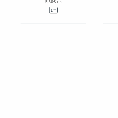
5,80
€
TTC
3/4"