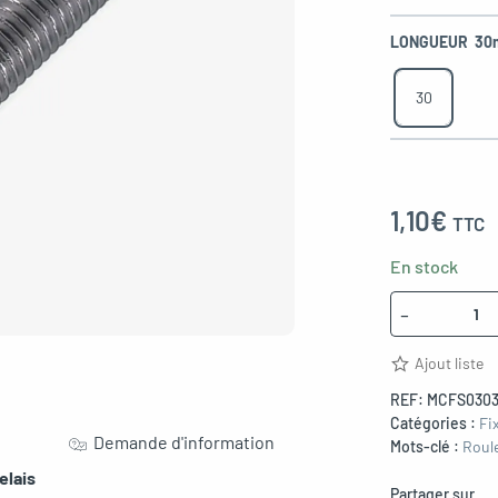
LONGUEUR
30
30
1,10
€
TTC
En stock
Quantité
-
Ajout liste
REF:
MCFS030
Catégories :
Fi
Demande d'information
Mots-clé :
Roul
elais
Partager sur