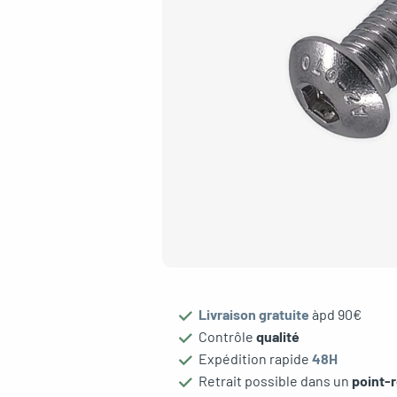
oggle menu
gle menu
Livraison gratuite
àpd 90€
oggle menu
Contrôle
qualité
Expédition rapide
48H
Retrait possible dans un
point-r