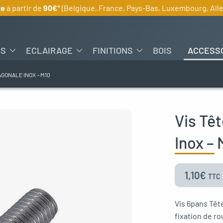
te
à partir de
90€
* (Belgique, France, Pays-Bas, Luxembourg, Al
ES
ECLAIRAGE
FINITIONS
BOIS
ACCESS
GONALE INOX – M10
Vis Tê
Inox – 
1,10
€
TTC
Vis 6pans Tê
fixation de ro