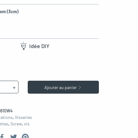
mm (3cm)
Idée DIY
+
Ajouter au panier
3610W4
xations
,
Visseries
ettes
,
Screw
,
vis