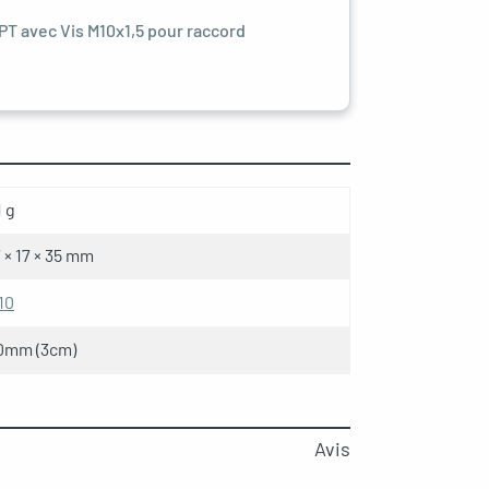
T avec Vis M10x1,5 pour raccord
1 g
7 × 17 × 35 mm
10
0mm (3cm)
Avis