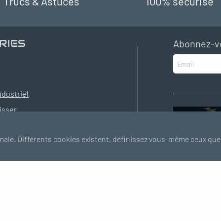
Trucs & Astuces
100% sécurisé
RIES
Abonnez-vo
ndustriel
isser
rect
male. Différents cookies existent, définissez vous-même ceux que
er
Vannes
riques
ctriques