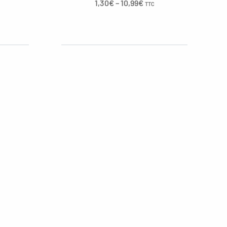
1,30
€
–
10,99
€
TTC