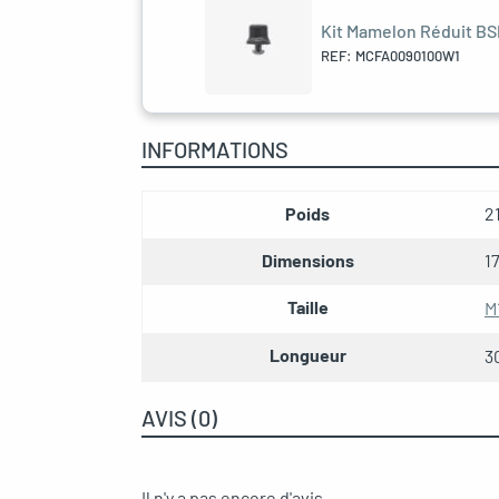
Kit Mamelon Réduit BSP
REF: MCFA0090100W1
INFORMATIONS
Poids
2
Dimensions
1
Taille
M
Longueur
3
AVIS (0)
Il n'y a pas encore d'avis.