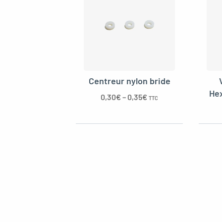
Centreur nylon bride
Hex
0,30
€
–
0,35
€
TTC