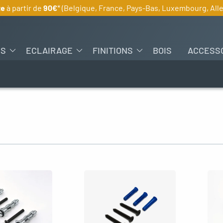
te
à partir de
90€
* (Belgique, France, Pays-Bas, Luxembourg, Al
ES
ECLAIRAGE
FINITIONS
BOIS
ACCESS