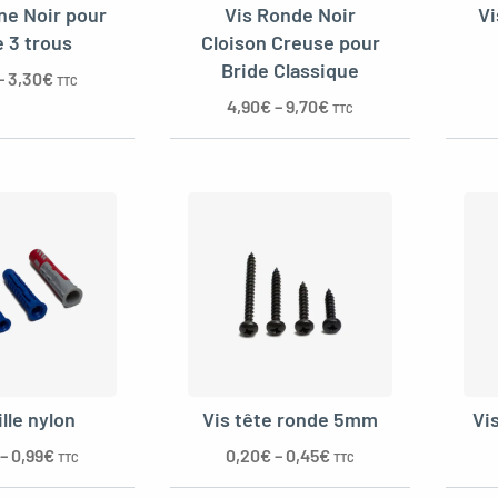
ne Noir pour
Vis Ronde Noir
Vi
e 3 trous
Cloison Creuse pour
Bride Classique
–
3,30
€
TTC
4,90
€
–
9,70
€
TTC
lle nylon
Vis tête ronde 5mm
Vi
–
0,99
€
0,20
€
–
0,45
€
TTC
TTC