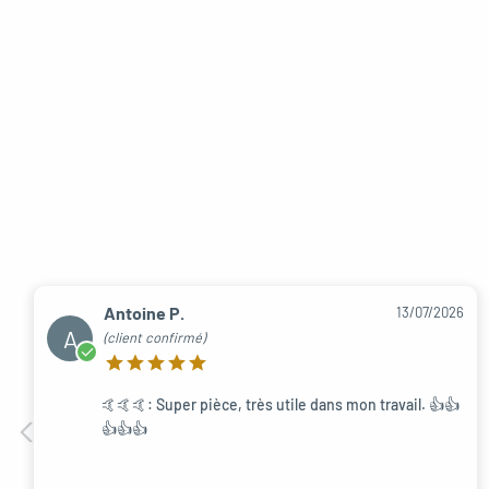
Antoine P.
13/07/2026
A
(client confirmé)
🤙🤙🤙: Super pièce, très utile dans mon travail. 👍👍
👍👍👍