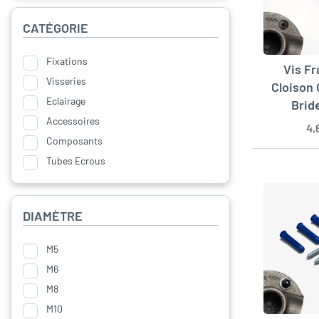
oggle menu
CATÉGORIE
Fixations
Vis Fr
Visseries
Cloison
oggle menu
Eclairage
Brid
Accessoires
4,
Composants
Tubes Ecrous
DIAMÈTRE
M5
M6
M8
M10