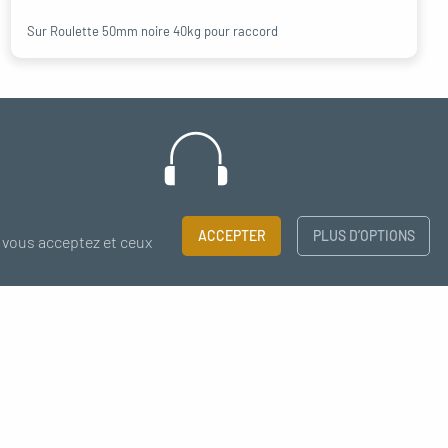
Sur Roulette 50mm noire 40kg pour raccord
Support
ACCEPTER
PLUS D’OPTIONS
 vous acceptez et ceux
chat - email
×
us à notre newsletter
J'accepte de recevoir des nouvelles de MC Fact