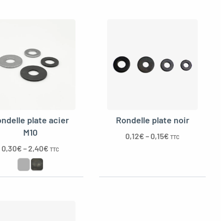
ndelle plate acier
Rondelle plate noir
M10
0,12
€
–
0,15
€
TTC
0,30
€
–
2,40
€
TTC