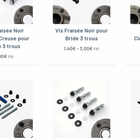
aisée Noir
Vis Fraisée Noir pour
 Creuse pour
Bride 3 trous
Cl
e 3 trous
1,40
€
–
3,00
€
TTC
60
€
TTC