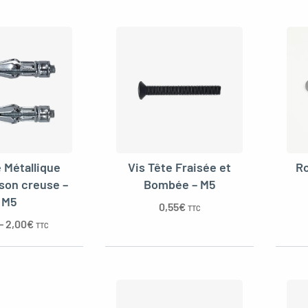
e Métallique
Vis Tête Fraisée et
Ro
ison creuse –
Bombée – M5
M5
0,55
€
TTC
–
2,00
€
TTC