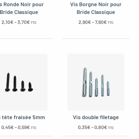
s Ronde Noir pour
Vis Borgne Noir pour
Bride Classique
Bride Classique
2,10
€
–
3,70
€
2,90
€
–
7,60
€
TTC
TTC
s tête fraisée 5mm
Vis double filetage
0,45
€
–
0,59
€
0,35
€
–
0,80
€
TTC
TTC