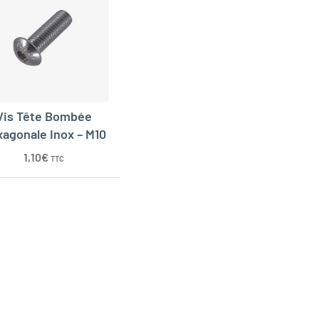
Vis Tête Bombée
agonale Inox – M10
1,10
€
TTC