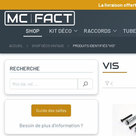
La livraison offer
SHOP
KIT DÉCO
RACCORDS
TUB
ACCUEIL
SHOP DÉCO VINTAGE
PRODUITS IDENTIFIÉS “VIS”
oggle menu
VIS
RECHERCHE
oggle menu
Rechercher :
oggle menu
oggle menu
Guide des tailles
oggle menu
Besoin de plus d'information ?