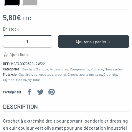
5,80
€
TTC
En stock
Quantité
-
+
Ajouter au panier
Ajout liste
REF:
MCFA0070524L2W22
Catégories :
Crochets S en cuir
,
Accessoires
,
Composants
,
Kit déco
,
Nouveautés
Mots-clé :
Cast Iron
,
concept tube
,
crochet
,
Crochet porte manteau
,
Crochets
,
DiyPipe
,
Hooks
,
My Tube
Partager sur
DESCRIPTION
Crochet à extrémité droit pour portant, penderie et dressing
en cuir couleur vert olive mat pour une décoration industriel