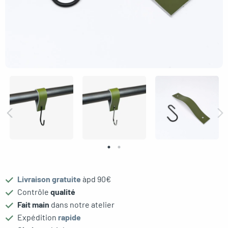
gle menu
oggle menu
Livraison gratuite
àpd 90€
Contrôle
qualité
Fait main
dans notre atelier
Expédition
rapide