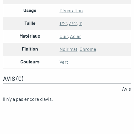
Usage
Décoration
Taille
1/2"
,
3/4"
,
1"
Matériaux
Cuir
,
Acier
Finition
Noir mat
,
Chrome
Couleurs
Vert
AVIS (0)
Avis
Il n'y a pas encore d'avis.