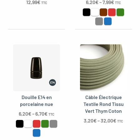
12,99
€
6,20
€
–
7,99
€
TTC
TTC
Douille E14 en
Câble Électrique
porcelaine nue
Textile Rond Tissu
Vert Thym Coton
6,20
€
–
6,70
€
TTC
3,20
€
–
32,00
€
TTC