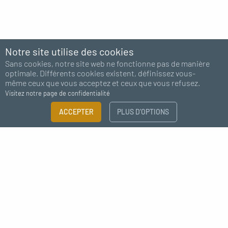
Notre site utilise des cookies
Sans cookies, notre site web ne fonctionne pas de manière
optimale. Différents cookies existent, définissez vous-
même ceux que vous acceptez et ceux que vous refusez.
Visitez notre page de confidentialité
FILTRER
ACCEPTER
PLUS D’OPTIONS
×
Abonnez-vous à notre newsletter
Guide des tailles
Besoin de plus d'information ?
J'accepte de recevoir des nouvelles de MC Fact
CATÉGORIE
Kit déco