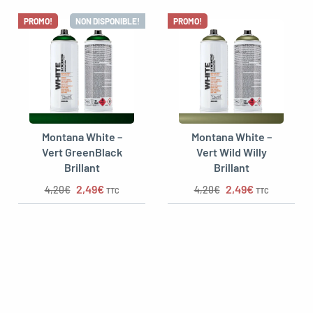
PROMO!
NON DISPONIBLE!
PROMO!
Montana White –
Montana White –
Vert GreenBlack
Vert Wild Willy
Brillant
Brillant
Le prix initial était : 4,20€.
Le prix actuel est : 2,49€.
Le prix initial étai
Le prix actue
2,49
€
2,49
€
4,20
€
4,20
€
TTC
TTC