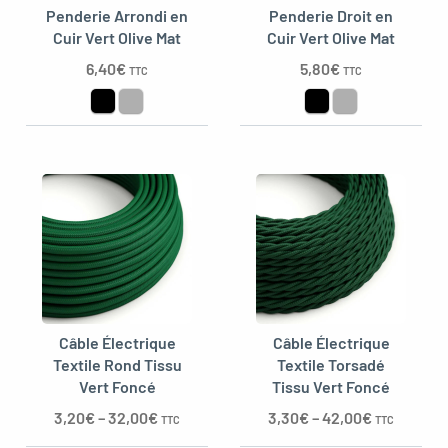
Penderie Arrondi en
Penderie Droit en
Cuir Vert Olive Mat
Cuir Vert Olive Mat
6,40
€
5,80
€
TTC
TTC
oggle menu
Câble Électrique
Câble Électrique
Textile Rond Tissu
Textile Torsadé
Vert Foncé
Tissu Vert Foncé
3,20
€
–
32,00
€
3,30
€
–
42,00
€
TTC
TTC