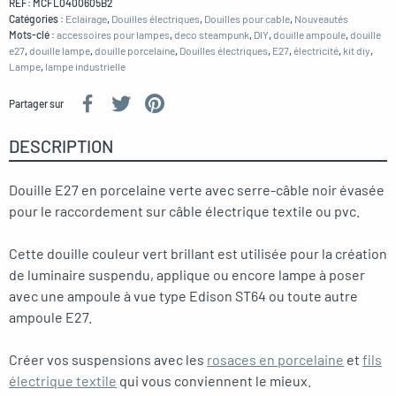
REF:
MCFL0400605B2
Catégories :
Eclairage
,
Douilles électriques
,
Douilles pour cable
,
Nouveautés
Mots-clé :
accessoires pour lampes
,
deco steampunk
,
DIY
,
douille ampoule
,
douille
e27
,
douille lampe
,
douille porcelaine
,
Douilles électriques
,
E27
,
électricité
,
kit diy
,
Lampe
,
lampe industrielle
Partager sur
DESCRIPTION
Douille E27 en porcelaine verte avec serre-câble noir évasée
pour le raccordement sur câble électrique textile ou pvc.
Cette douille couleur vert brillant est utilisée pour la création
de luminaire suspendu, applique ou encore lampe à poser
avec une ampoule à vue type Edison ST64 ou toute autre
ampoule E27.
Créer vos suspensions avec les
rosaces en porcelaine
et
fils
électrique textile
qui vous conviennent le mieux.