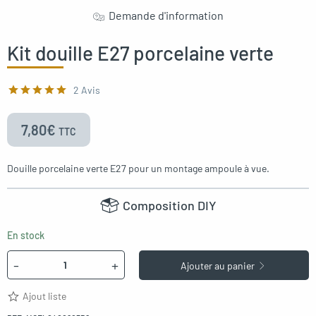
Demande d'information
oggle menu
Kit douille E27 porcelaine verte
2 Avis
oggle menu
7,80
€
TTC
Douille porcelaine verte E27 pour un montage ampoule à vue.
Composition DIY
En stock
Quantité
-
+
Ajouter au panier
Ajout liste