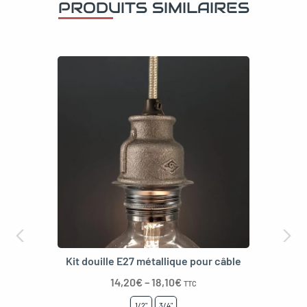
PRODUITS SIMILAIRES
Kit douille E27 métallique pour câble
14,20
€
–
18,10
€
TTC
1/2"
3/4"