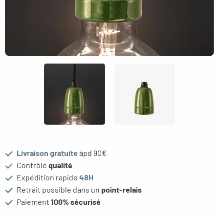
gle menu
Livraison gratuite
àpd 90€
Contrôle
qualité
Expédition rapide
48H
Retrait possible dans un
point-relais
oggle menu
Paiement
100% sécurisé