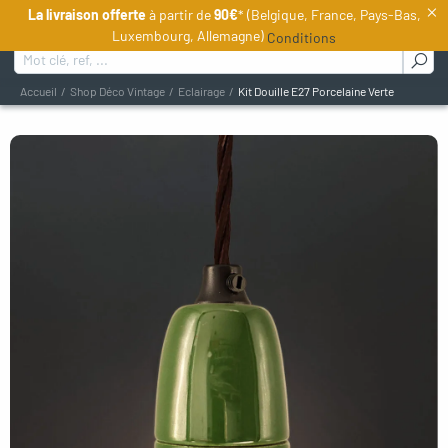
×
La livraison offerte
à partir de
90€
* (Belgique, France, Pays-Bas,
FR
Luxembourg, Allemagne)
Conditions
Rechercher :
Accueil
Shop Déco Vintage
Eclairage
Kit Douille E27 Porcelaine Verte
oggle menu
oggle menu
oggle menu
oggle menu
gle menu
gle menu