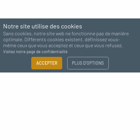
Notre site utilise des cookies
Sans cookies, notre site web ne fonctionne pas de manière
optimale. Différents cookies existent, définissez vous-
même ceux que vous acceptez et ceux que vous refusez.
Visitez notre page de confidentialité
ACCEPTER
PLUS D’OPTIONS
Abonnez-vous à notre newsletter
J'accepte de recevoir des nouvelles de MC Fact