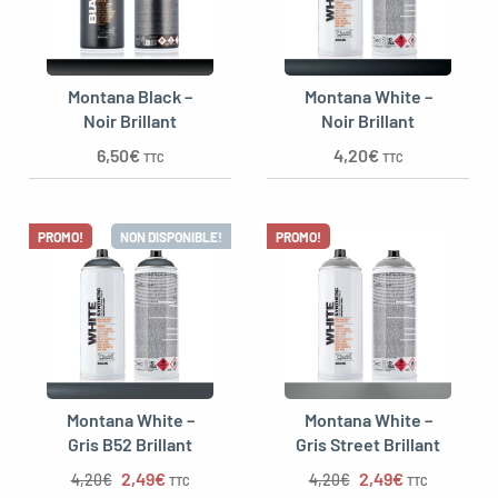
Montana Black –
Montana White –
Noir Brillant
Noir Brillant
6,50
€
4,20
€
TTC
TTC
PROMO!
NON DISPONIBLE!
PROMO!
Montana White –
Montana White –
Gris B52 Brillant
Gris Street Brillant
Le prix initial était : 4,20€.
Le prix actuel est : 2,49€.
Le prix initial étai
Le prix actue
2,49
€
2,49
€
4,20
€
4,20
€
TTC
TTC