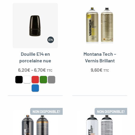
Douille E14 en
Montana Tech –
porcelaine nue
Vernis Brillant
6,20
€
–
6,70
€
9,60
€
TTC
TTC
NON DISPONIBLE!
NON DISPONIBLE!