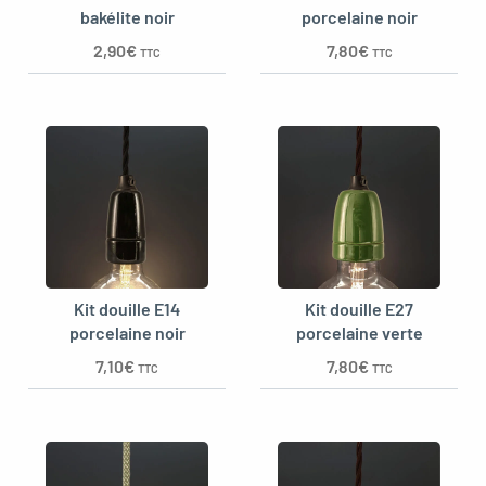
bakélite noir
porcelaine noir
2,90
€
7,80
€
TTC
TTC
oggle menu
Kit douille E14
Kit douille E27
porcelaine noir
porcelaine verte
7,10
€
7,80
€
TTC
TTC