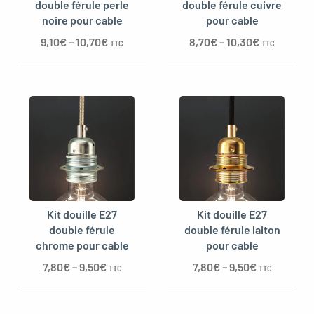
double férule perle
double férule cuivre
noire pour cable
pour cable
9,10
€
–
10,70
€
8,70
€
–
10,30
€
TTC
TTC
Kit douille E27
Kit douille E27
double férule
double férule laiton
chrome pour cable
pour cable
7,80
€
–
9,50
€
7,80
€
–
9,50
€
TTC
TTC