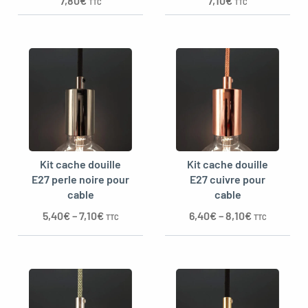
7,80
€
7,10
€
TTC
TTC
Kit cache douille
Kit cache douille
E27 perle noire pour
E27 cuivre pour
cable
cable
5,40
€
–
7,10
€
6,40
€
–
8,10
€
TTC
TTC