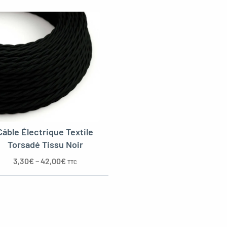
Câble Électrique Textile
Torsadé Tissu Noir
3,30
€
–
42,00
€
TTC