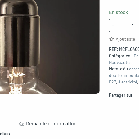
En stock
Quantité
-
Ajout liste
REF:
MCFL0400
Catégories :
Ec
Nouveautés
Mots-clé :
acce
douille ampoule
E27
,
électricité
Partager sur
Demande d'information
elais