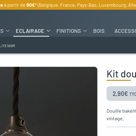
te
à partir de
90€
* (Belgique, France, Pays-Bas, Luxembourg, Al
ES
ECLAIRAGE
FINITIONS
BOIS
ACCESS
LITE NOIR
Kit dou
2,90
€
TT
Douille bakél
vintage.