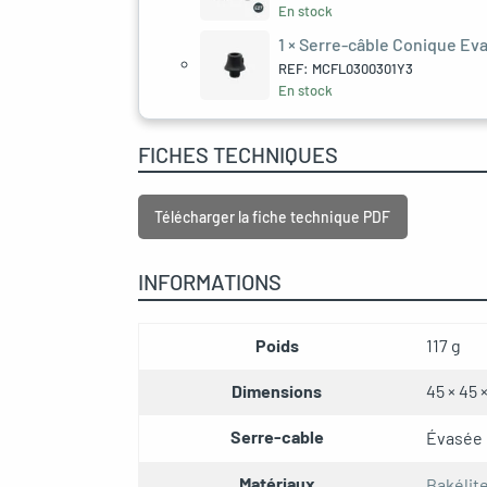
En stock
1 ×
Serre-câble Conique Eva
REF: MCFL0300301Y3
En stock
FICHES TECHNIQUES
Télécharger la fiche technique PDF
INFORMATIONS
Poids
117 g
Dimensions
45 × 45 
Serre-cable
Évasée
Matériaux
Bakélit