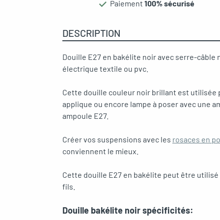
oggle menu
Paiement
100% sécurisé
DESCRIPTION
oggle menu
Douille E27 en bakélite noir avec serre-câble
électrique textile ou pvc.
Cette douille couleur noir brillant est utilisé
oggle menu
applique ou encore lampe à poser avec une am
ampoule E27.
Créer vos suspensions avec les
rosaces en po
conviennent le mieux.
Cette douille E27 en bakélite peut être utilis
fils.
Douille bakélite noir spécificités: