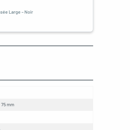
sée Large – Noir
× 75 mm
e