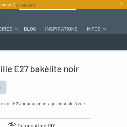
×
Rechercher :
lemagne)
Conditions
FR
OIRES
BLOG
INSPIRATIONS
INFOS
ille E27 bakélite noir
C
ite noir E27 pour un montage ampoule à vue
Composition DIY