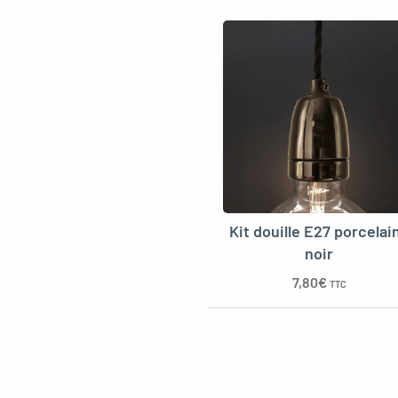
Kit douille E27 porcelai
noir
7,80
€
TTC