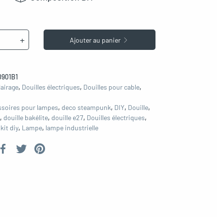
+
Ajouter au panier
901B1
lairage
,
Douilles électriques
,
Douilles pour cable
,
ssoires pour lampes
,
deco steampunk
,
DIY
,
Douille
,
,
douille bakélite
,
douille e27
,
Douilles électriques
,
,
kit diy
,
Lampe
,
lampe industrielle