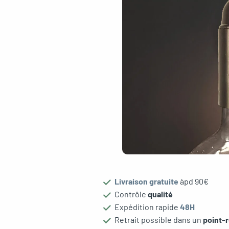
Livraison gratuite
àpd 90€
gle menu
Contrôle
qualité
Expédition rapide
48H
Retrait possible dans un
point-r