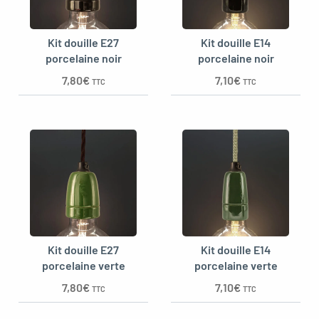
Kit douille E27
Kit douille E14
porcelaine noir
porcelaine noir
oggle menu
7,80
€
7,10
€
TTC
TTC
Kit douille E27
Kit douille E14
porcelaine verte
porcelaine verte
7,80
€
7,10
€
TTC
TTC