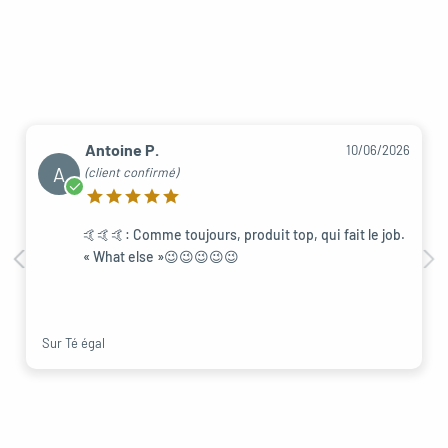
Antoine P.
10/06/2026
A
(client confirmé)
🤙🤙🤙: Comme toujours, produit top, qui fait le job.
« What else »😉😉😉😉😉
Sur Té égal