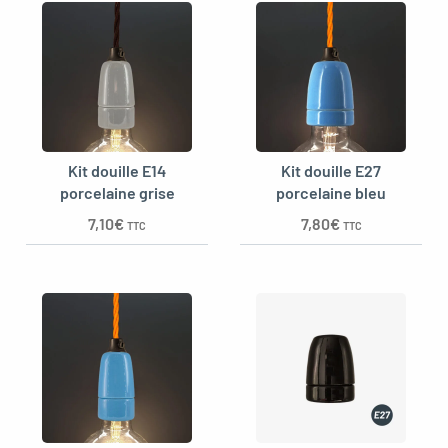
Kit douille E14
Kit douille E27
porcelaine grise
porcelaine bleu
7,10
€
7,80
€
TTC
TTC