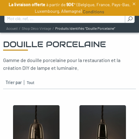
×
La livraison offerte
à partir de
90€
* (Belgique, France, Pays-Bas,
FR
Luxembourg, Allemagne)
Conditions
Rechercher :
Accueil
Shop Déco Vintage
Produits Identifiés “douille Porcelaine”
DOUILLE PORCELAINE
oggle menu
Gamme de douille porcelaine pour la restauration et la
oggle menu
création DIY de lampe et luminaire.
oggle menu
Trier par
oggle menu
oggle menu
oggle menu