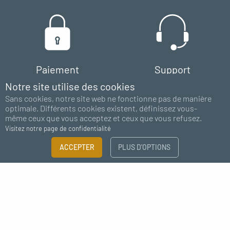
Paiement
Support
100% sécurisé
chat - email
Notre site utilise des cookies
Sans cookies, notre site web ne fonctionne pas de manière
optimale. Différents cookies existent, définissez vous-
même ceux que vous acceptez et ceux que vous refusez.
Visitez notre page de confidentialité
FILTRER
ACCEPTER
PLUS D’OPTIONS
×
Abonnez-vous à notre newsletter
Guide des tailles
Besoin de plus d'information ?
J'accepte de recevoir des nouvelles de MC Fact