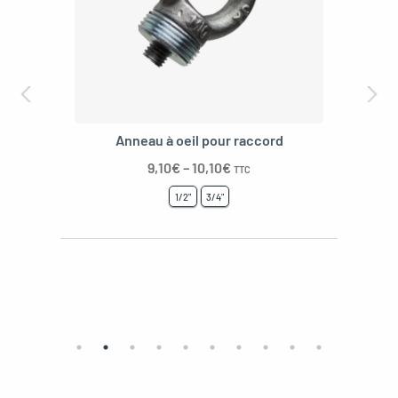
Anneau à oeil pour raccord
9,10
€
–
10,10
€
TTC
1/2"
3/4"