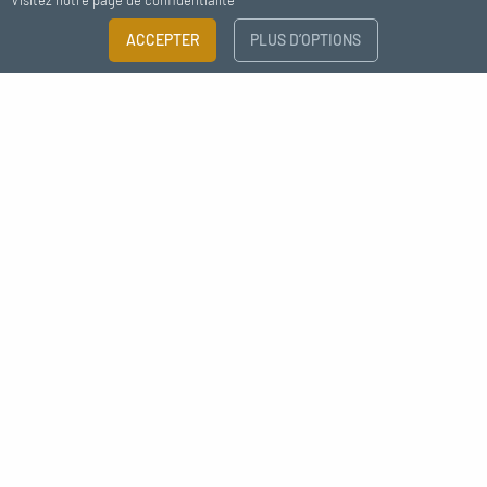
Visitez notre page de confidentialité
ACCEPTER
PLUS D’OPTIONS
Abonnez-vous à notre newsletter
J'accepte de recevoir des nouvelles de MC Fact
Déco style industrielle raccord