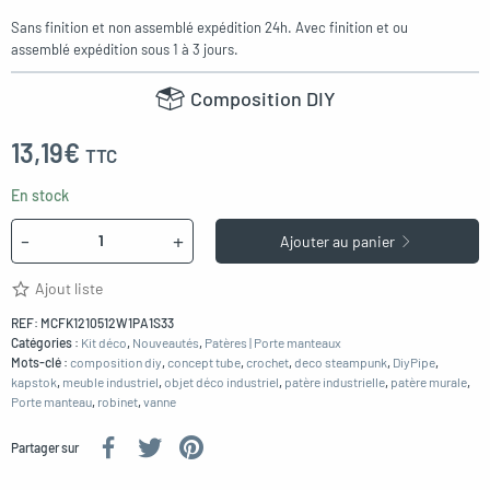
Sans finition et non assemblé expédition 24h. Avec finition et ou
assemblé expédition sous 1 à 3 jours.
Composition DIY
13,19€
TTC
En stock
Quantité
-
+
Ajouter au panier
Ajout liste
REF:
MCFK1210512W1PA1S33
Catégories :
Kit déco
,
Nouveautés
,
Patères | Porte manteaux
Mots-clé :
composition diy
,
concept tube
,
crochet
,
deco steampunk
,
DiyPipe
,
kapstok
,
meuble industriel
,
objet déco industriel
,
patère industrielle
,
patère murale
,
Porte manteau
,
robinet
,
vanne
Partager sur