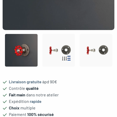
oggle menu
oggle menu
oggle menu
oggle menu
oggle menu
Livraison gratuite
àpd 90€
Contrôle
qualité
oggle menu
Fait main
dans notre atelier
Expédition
rapide
Choix
multiple
Paiement
100% sécurisé