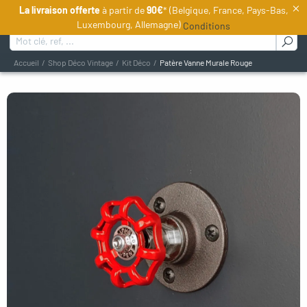
×
La livraison offerte
à partir de
90€
* (Belgique, France, Pays-Bas,
FR
Luxembourg, Allemagne)
Conditions
Rechercher :
Accueil
Shop Déco Vintage
Kit Déco
Patère Vanne Murale Rouge
oggle menu