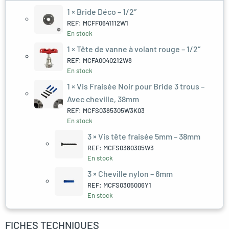
1 ×
Bride Déco – 1/2″
REF: MCFF0641112W1
En stock
1 ×
Tête de vanne à volant rouge – 1/2″
REF: MCFA0040212W8
En stock
1 ×
Vis Fraisée Noir pour Bride 3 trous –
Avec cheville, 38mm
REF: MCFS0385305W3K03
En stock
3 ×
Vis tête fraisée 5mm – 38mm
REF: MCFS0380305W3
En stock
3 ×
Cheville nylon – 6mm
REF: MCFS0305006Y1
En stock
FICHES TECHNIQUES