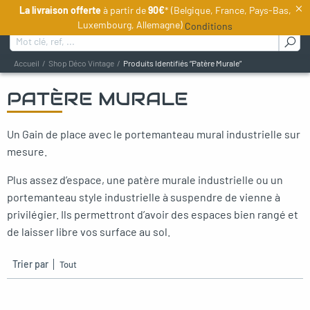
×
La livraison offerte
à partir de
90€
* (Belgique, France, Pays-Bas,
FR
Luxembourg, Allemagne)
Conditions
Rechercher :
Accueil
Shop Déco Vintage
Produits Identifiés “patère Murale”
PATÈRE MURALE
oggle menu
Un Gain de place avec le portemanteau mural industrielle sur
oggle menu
mesure.
oggle menu
Plus assez d’espace, une patère murale industrielle ou un
oggle menu
portemanteau style industrielle à suspendre de vienne à
privilégier. Ils permettront d’avoir des espaces bien rangé et
oggle menu
de laisser libre vos surface au sol.
Trier par
oggle menu