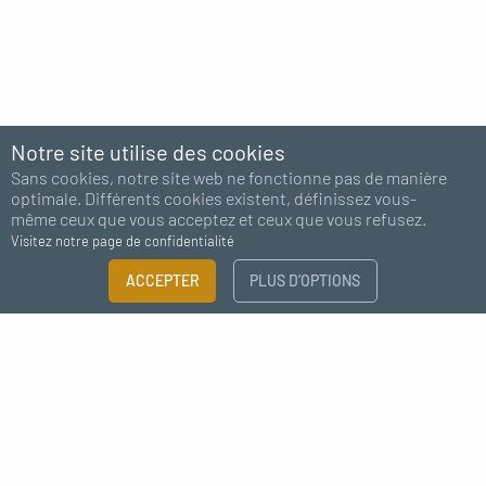
Notre site utilise des cookies
Sans cookies, notre site web ne fonctionne pas de manière
optimale. Différents cookies existent, définissez vous-
même ceux que vous acceptez et ceux que vous refusez.
Visitez notre page de confidentialité
FILTRER
ACCEPTER
PLUS D’OPTIONS
×
Abonnez-vous à notre newsletter
Guide des tailles
Besoin de plus d'information ?
J'accepte de recevoir des nouvelles de MC Fact
CATÉGORIE