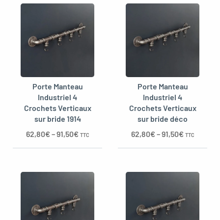
oggle menu
Porte Manteau
Porte Manteau
Industriel 4
Industriel 4
Crochets Verticaux
Crochets Verticaux
sur bride 1914
sur bride déco
62,80
€
–
91,50
€
62,80
€
–
91,50
€
TTC
TTC