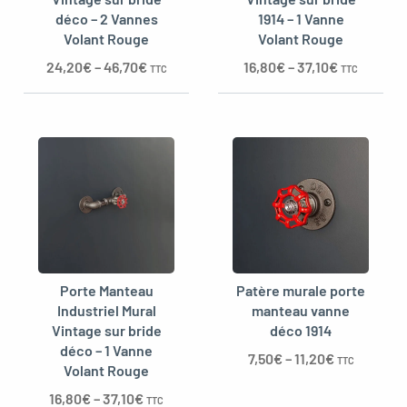
déco – 2 Vannes
1914 – 1 Vanne
Volant Rouge
Volant Rouge
24,20
€
–
46,70
€
16,80
€
–
37,10
€
TTC
TTC
Porte Manteau
Patère murale porte
Industriel Mural
manteau vanne
Vintage sur bride
déco 1914
déco – 1 Vanne
7,50
€
–
11,20
€
TTC
Volant Rouge
16,80
€
–
37,10
€
TTC