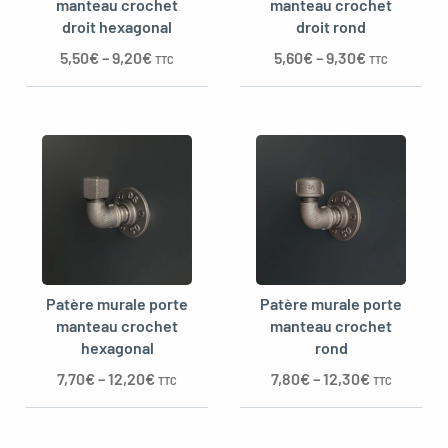
manteau crochet
manteau crochet
droit hexagonal
droit rond
5,50
€
–
9,20
€
5,60
€
–
9,30
€
TTC
TTC
Patère murale porte
Patère murale porte
manteau crochet
manteau crochet
hexagonal
rond
7,70
€
–
12,20
€
7,80
€
–
12,30
€
TTC
TTC