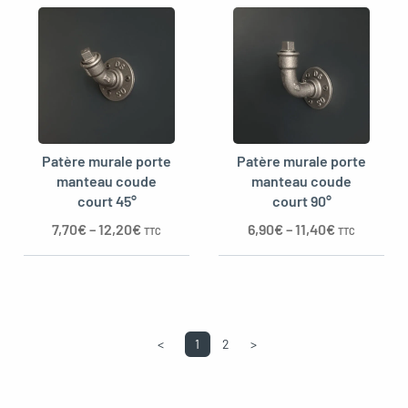
Patère murale porte
Patère murale porte
manteau coude
manteau coude
court 45°
court 90°
7,70
€
–
12,20
€
6,90
€
–
11,40
€
TTC
TTC
<
1
2
>