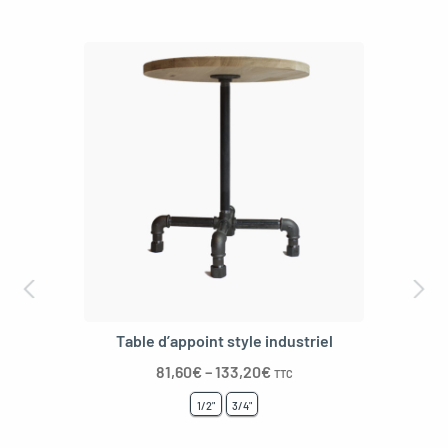
Table d’appoint style industriel
81,60
€
–
133,20
€
TTC
1/2"
3/4"