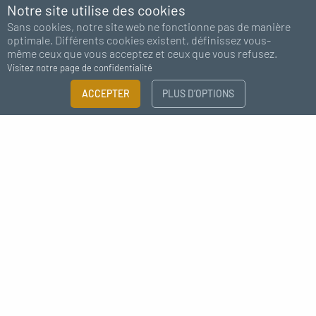
Notre site utilise des cookies
Sans cookies, notre site web ne fonctionne pas de manière
optimale. Différents cookies existent, définissez vous-
même ceux que vous acceptez et ceux que vous refusez.
Visitez notre page de confidentialité
ACCEPTER
PLUS D’OPTIONS
Abonnez-vous à notre newsletter
J'accepte de recevoir des nouvelles de MC Fact
Déco style industrielle raccord