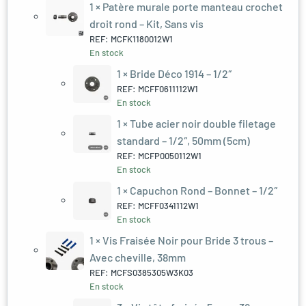
1 ×
Patère murale porte manteau crochet
droit rond – Kit, Sans vis
REF: MCFK1180012W1
En stock
1 ×
Bride Déco 1914 – 1/2″
REF: MCFF0611112W1
En stock
1 ×
Tube acier noir double filetage
standard – 1/2″, 50mm (5cm)
REF: MCFP0050112W1
En stock
1 ×
Capuchon Rond – Bonnet – 1/2″
REF: MCFF0341112W1
En stock
1 ×
Vis Fraisée Noir pour Bride 3 trous –
Avec cheville, 38mm
REF: MCFS0385305W3K03
En stock