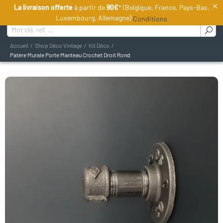
×
La livraison offerte
à partir de
90€
* (Belgique, France, Pays-Bas,
FR
Luxembourg, Allemagne)
Conditions
Rechercher :
Accueil
Shop Déco Vintage
Kit Déco
Patère Murale Porte Manteau Crochet Droit Rond
oggle menu