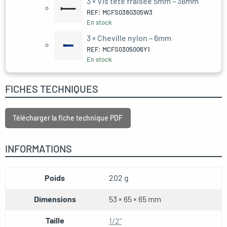
3 ×
Vis tête fraisée 5mm – 38mm
REF: MCFS0380305W3
En stock
3 ×
Cheville nylon – 6mm
REF: MCFS0305006Y1
En stock
FICHES TECHNIQUES
Télécharger la fiche technique PDF
INFORMATIONS
Poids
202 g
Dimensions
53 × 65 × 65 mm
Taille
1/2"