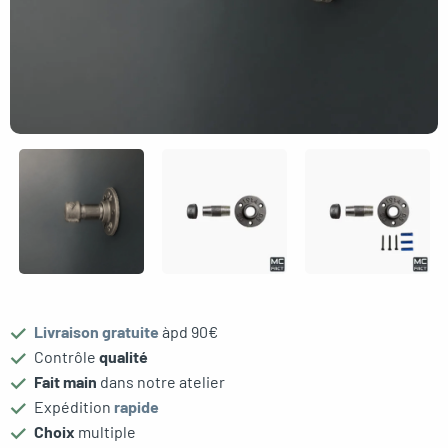
oggle menu
oggle menu
oggle menu
oggle menu
oggle menu
Livraison gratuite
àpd 90€
oggle menu
Contrôle
qualité
Fait main
dans notre atelier
Expédition
rapide
Choix
multiple