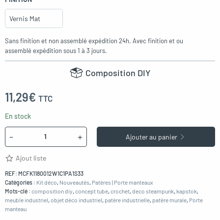
Sans finition et non assemblé expédition 24h. Avec finition et ou
assemblé expédition sous 1 à 3 jours.
Composition DIY
11,29€
TTC
En stock
Quantité
-
+
Ajouter au panier
Ajout liste
REF:
MCFK1180012W1C1PA1S33
Catégories :
Kit déco
,
Nouveautés
,
Patères | Porte manteaux
Mots-clé :
composition diy
,
concept tube
,
crochet
,
deco steampunk
,
kapstok
,
meuble industriel
,
objet déco industriel
,
patère industrielle
,
patère murale
,
Porte
manteau