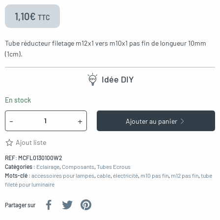
1,10
€
oggle menu
TTC
Tube réducteur filetage m12x1 vers m10x1 pas fin de longueur 10mm
(1cm).
oggle menu
Idée DIY
En stock
Quantité
-
+
oggle menu
Ajouter au panier
Ajout liste
REF:
MCFL0130100W2
Catégories :
Eclairage
,
Composants
,
Tubes Ecrous
Mots-clé :
accessoires pour lampes
,
cable
,
électricité
,
m10 pas fin
,
m12 pas fin
,
tube
fileté pour luminaire
Partager sur