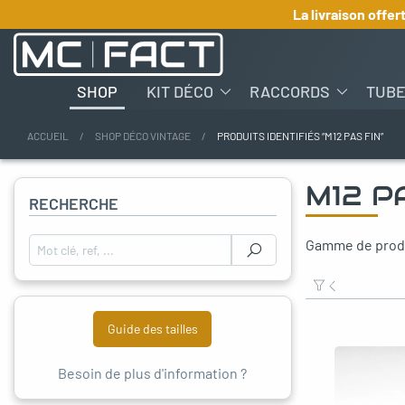
La livraison offer
SHOP
KIT DÉCO
RACCORDS
TUB
ACCUEIL
SHOP DÉCO VINTAGE
PRODUITS IDENTIFIÉS “M12 PAS FIN”
oggle menu
M12 P
RECHERCHE
oggle menu
Gamme de produi
Rechercher :
oggle menu
oggle menu
Guide des tailles
oggle menu
Besoin de plus d'information ?