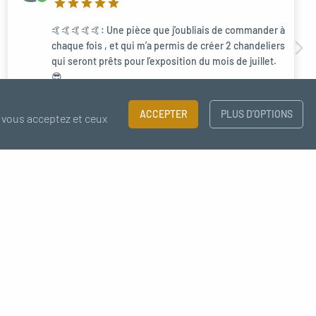
🤙🤙🤙🤙🤙: Une pièce que j’oubliais de commander à
chaque fois , et qui m’a permis de créer 2 chandeliers
qui seront prêts pour l’exposition du mois de juillet.
😎
Sur Distributeur en Y
ACCEPTER
PLUS D’OPTIONS
 vous acceptez et ceux
×
Support
chat - email