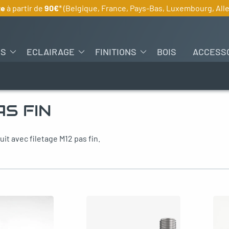
te
à partir de
90€
* (Belgique, France, Pays-Bas, Luxembourg, Al
ES
ECLAIRAGE
FINITIONS
BOIS
ACCESS
AS FIN
t avec filetage M12 pas fin.