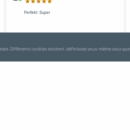
Perfekt: Super
Sur Coude 90°
male. Différents cookies existent, définissez vous-même ceux que
Guide des tailles
Besoin de plus d'information ?
FAQ
Paiement
Trucs & Astuces
100% sécurisé