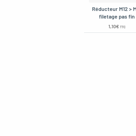
Réducteur M12 > 
filetage pas fin
1,10
€
TTC