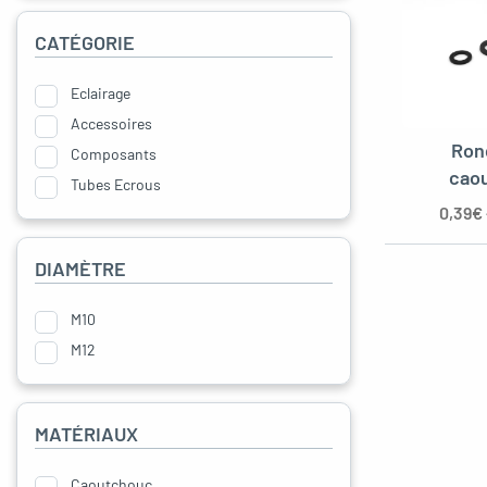
oggle menu
CATÉGORIE
Eclairage
Accessoires
oggle menu
Ron
Composants
cao
Tubes Ecrous
0,39
€
DIAMÈTRE
M10
M12
MATÉRIAUX
Caoutchouc