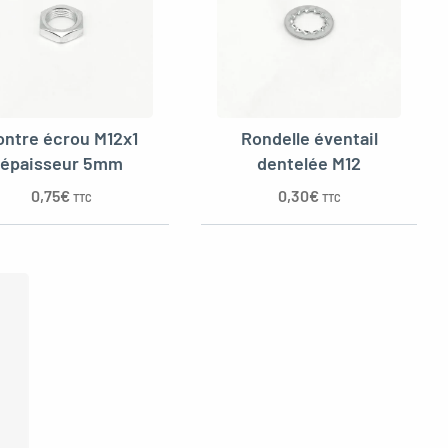
ontre écrou M12x1
Rondelle éventail
épaisseur 5mm
dentelée M12
0,75
€
0,30
€
TTC
TTC