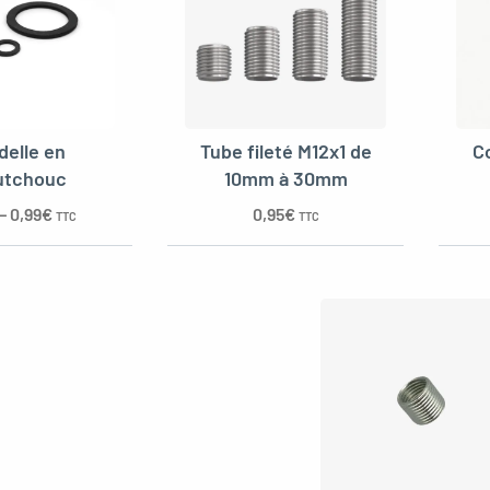
delle en
Tube fileté M12x1 de
C
utchouc
10mm à 30mm
–
0,99
€
0,95
€
TTC
TTC