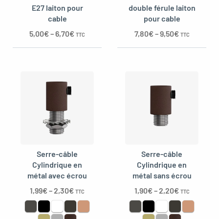
E27 laiton pour
double férule laiton
cable
pour cable
5,00
€
–
6,70
€
7,80
€
–
9,50
€
TTC
TTC
oggle menu
Serre-câble
Serre-câble
Cylindrique en
Cylindrique en
métal avec écrou
métal sans écrou
1,99
€
–
2,30
€
1,90
€
–
2,20
€
TTC
TTC