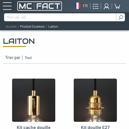
FR
Rechercher :
Accueil
Produit Couleurs
Laiton
LAITON
oggle menu
oggle menu
Trier par
oggle menu
oggle menu
oggle menu
oggle menu
Kit cache douille
Kit douille E27