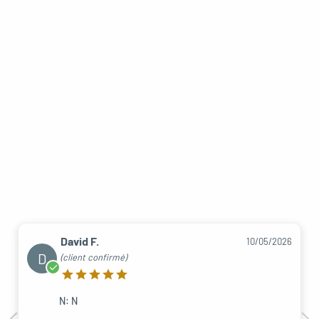
David F.
10/05/2026
D
(client confirmé)
N: N