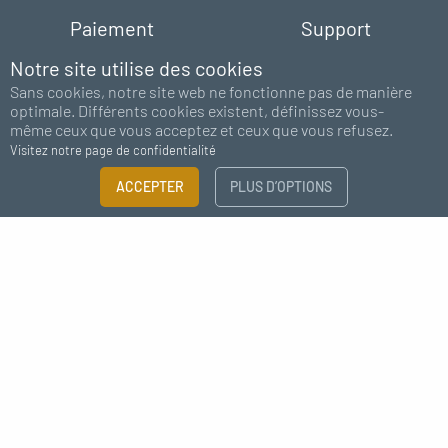
Paiement
Support
100% sécurisé
chat - email
Notre site utilise des cookies
Sans cookies, notre site web ne fonctionne pas de manière
optimale. Différents cookies existent, définissez vous-
même ceux que vous acceptez et ceux que vous refusez.
Visitez notre page de confidentialité
FILTRER
ACCEPTER
PLUS D’OPTIONS
×
Abonnez-vous à notre newsletter
Guide des tailles
Besoin de plus d'information ?
J'accepte de recevoir des nouvelles de MC Fact
CATÉGORIE
Eclairage
Accessoires