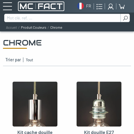
FR
Rechercher :
Accueil
Produit Couleurs
Chrome
CHROME
oggle menu
oggle menu
Trier par
oggle menu
oggle menu
oggle menu
oggle menu
Kit cache douille
Kit douille E27