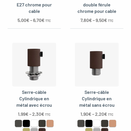
E27 chrome pour
double férule
cable
chrome pour cable
5,00
€
–
6,70
€
7,80
€
–
9,50
€
TTC
TTC
oggle menu
Serre-câble
Serre-câble
Cylindrique en
Cylindrique en
métal avec écrou
métal sans écrou
1,99
€
–
2,30
€
1,90
€
–
2,20
€
TTC
TTC