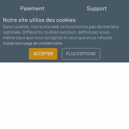
Paiement
Support
100% sécurisé
chat - email
Notre site utilise des cookies
Sans cookies, notre site web ne fonctionne pas de manière
optimale. Différents cookies existent, définissez vous-
même ceux que vous acceptez et ceux que vous refusez.
Visitez notre page de confidentialité
FILTRER
ACCEPTER
PLUS D’OPTIONS
×
Abonnez-vous à notre newsletter
Guide des tailles
Besoin de plus d'information ?
J'accepte de recevoir des nouvelles de MC Fact
CATÉGORIE
Eclairage
Accessoires