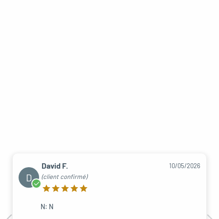
David F.
10/05/2026
D
(client confirmé)
N: N