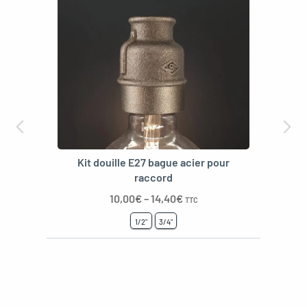
Kit douille E27 bague acier pour
raccord
10,00
€
–
14,40
€
TTC
1/2"
3/4"