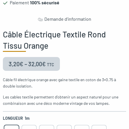
Paiement
100% sécurisé
oggle menu
Demande d'information
Câble Électrique Textile Rond
oggle menu
Tissu Orange
3,20
€
–
32,00
€
TTC
oggle menu
Câble fil électrique orange avec gaine textile en coton de 3×0.75 à
double isolation.
Les cables textile permettent d’obtenir un aspect naturel pour une
combinaison avec une déco moderne vintage de vos lampes.
LONGUEUR
1m