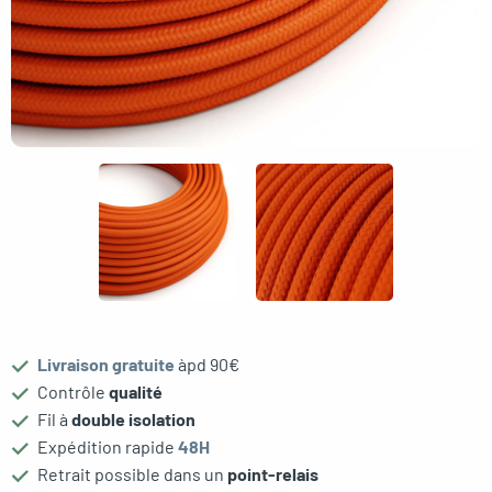
gle menu
Livraison gratuite
àpd 90€
Contrôle
qualité
Fil à
double isolation
Expédition rapide
48H
Retrait possible dans un
point-relais