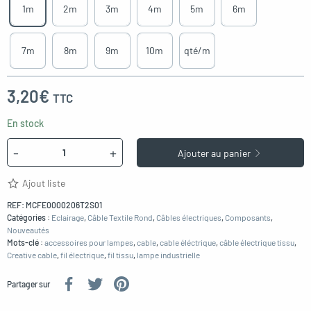
1m
2m
3m
4m
5m
6m
7m
8m
9m
10m
qté/m
3,20
€
TTC
En stock
Quantité
-
+
Ajouter au panier
Ajout liste
REF:
MCFE0000206T2S01
Catégories :
Eclairage
,
Câble Textile Rond
,
Câbles électriques
,
Composants
,
Nouveautés
Mots-clé :
accessoires pour lampes
,
cable
,
cable éléctrique
,
câble électrique tissu
,
Creative cable
,
fil électrique
,
fil tissu
,
lampe industrielle
Partager sur