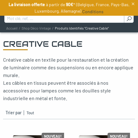
×
La livraison offerte
à partir de
90€
* (Belgique, France, Pays-Bas,
FR
Luxembourg, Allemagne)
Conditions
Rechercher :
Accueil
Shop Déco Vintage
Produits Identifiés “Creative Cable”
CREATIVE CABLE
oggle menu
Créative cable en textile pour la restauration et la création
oggle menu
de luminaire comme des suspensions ou en encore applique
oggle menu
murale.
Les câbles en tissus peuvent être associés à nos
oggle menu
accessoires pour lampes comme les douilles style
industrielle en métal et fonte.
oggle menu
Trier par
oggle menu
NOUVEAU!
NOUVEAU!