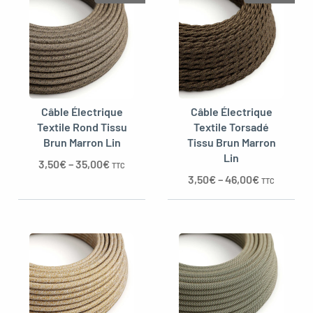
oggle menu
Câble Électrique
Câble Électrique
Textile Rond Tissu
Textile Torsadé
Brun Marron Lin
Tissu Brun Marron
Lin
3,50
€
–
35,00
€
TTC
3,50
€
–
46,00
€
TTC