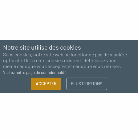
Notre site utilise des cookies
Sans cookies, notre site web ne fonctionne pas de manière
optimale. Différents cookies existent, définissez vous-
même ceux que vous acceptez et ceux que vous refusez.
Visitez notre page de confidentialité
FILTRER
ACCEPTER
PLUS D’OPTIONS
×
Abonnez-vous à notre newsletter
Guide des tailles
Besoin de plus d'information ?
J'accepte de recevoir des nouvelles de MC Fact
CATÉGORIE