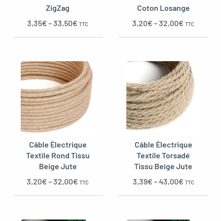
ZigZag
Coton Losange
3,35
€
–
33,50
€
3,20
€
–
32,00
€
TTC
TTC
Câble Électrique
Câble Électrique
Textile Rond Tissu
Textile Torsadé
Beige Jute
Tissu Beige Jute
3,20
€
–
32,00
€
3,39
€
–
43,00
€
TTC
TTC