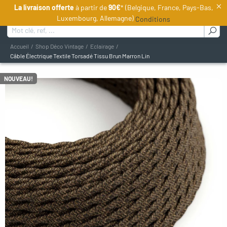
×
La livraison offerte
à partir de
90€
* (Belgique, France, Pays-Bas,
FR
Luxembourg, Allemagne)
Conditions
Rechercher :
Accueil
Shop Déco Vintage
Eclairage
Câble Électrique Textile Torsadé Tissu Brun Marron Lin
oggle menu
NOUVEAU!
oggle menu
oggle menu
oggle menu
gle menu
gle menu