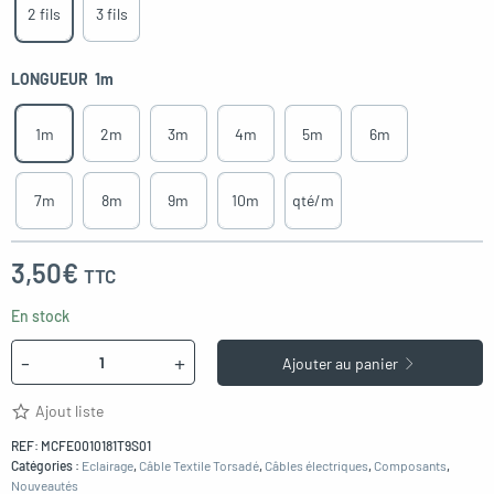
2 fils
3 fils
LONGUEUR
1m
1m
2m
3m
4m
5m
6m
7m
8m
9m
10m
qté/m
3,50
€
TTC
En stock
Quantité
-
+
Ajouter au panier
Ajout liste
REF:
MCFE0010181T9S01
Catégories :
Eclairage
,
Câble Textile Torsadé
,
Câbles électriques
,
Composants
,
Nouveautés