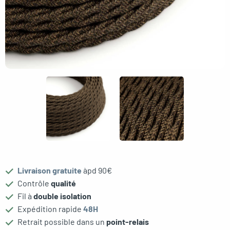
gle menu
Livraison gratuite
àpd 90€
Contrôle
qualité
Fil à
double isolation
Expédition rapide
48H
Retrait possible dans un
point-relais