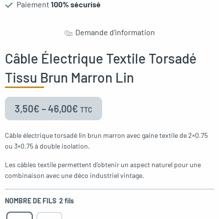
Paiement
100% sécurisé
oggle menu
Demande d'information
Câble Électrique Textile Torsadé
oggle menu
Tissu Brun Marron Lin
3,50
€
–
46,00
€
TTC
oggle menu
Câble électrique torsadé lin brun marron avec gaine textile de 2×0.75
ou 3×0.75 à double isolation.
Les câbles textile permettent d’obtenir un aspect naturel pour une
combinaison avec une déco industriel vintage.
NOMBRE DE FILS
2 fils