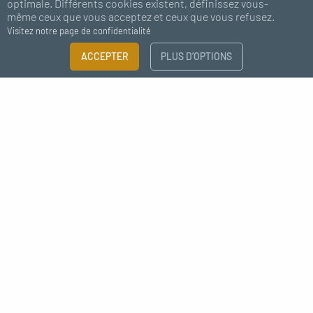
optimale. Différents cookies existent, définissez vous-
même ceux que vous acceptez et ceux que vous refusez.
Visitez notre page de confidentialité
ACCEPTER
PLUS D’OPTIONS
Abonnez-vous à notre newsletter
J'accepte de recevoir des nouvelles de MC Fact
Déco style industrielle raccord